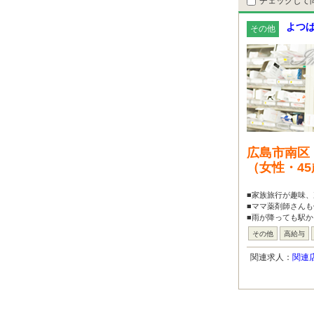
チェックして
よつ
その他
広島市南区
（女性・4
■家族旅行が趣味、
■ママ薬剤師さんも
■雨が降っても駅か
その他
高給与
関連求人：
関連