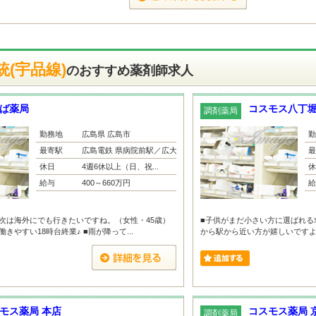
(宇品線)
のおすすめ薬剤師求人
ば薬局
コスモス八丁
調剤薬局
勤務地
広島県 広島市
勤
最寄駅
広島電鉄 県病院前駅／広大附...
最
休日
4週6休以上（日、祝...
休
給与
400～660万円
給
次は海外にでも行きたいですね。（女性・45歳）
■子供がまだ小さい方に選ばれる
きやすい18時台終業♪ ■雨が降って...
から駅から近い方が嬉しいですよね
モス薬局 本店
コスモス薬局 
調剤薬局