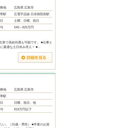
務地
広島県 広島市
寄駅
広電宇品線 日赤病院前駅
日
土曜、日曜、祝日
与
540～825万円
次第で高給待遇も可能です。 ■仕事と
最適な土日休み求人！ ■...
務地
広島県 広島市
寄駅
日
日曜、祝日、他
与
819万円以下
い。（31歳・男性） ■学童のお迎