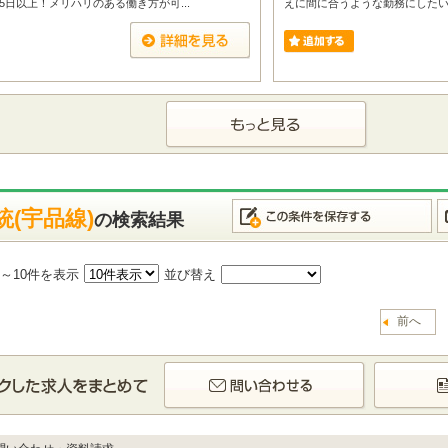
5日以上！メリハリのある働き方が可...
えに間に合うような勤務にしたい（4
(宇品線)
の検索結果
1～10件を表示
並び替え
前へ