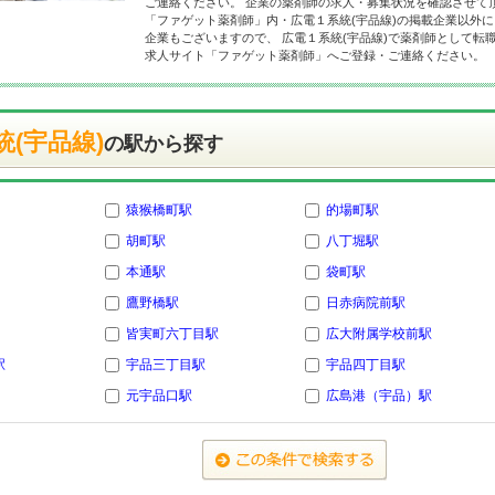
ご連絡ください。 企業の薬剤師の求人・募集状況を確認させて
「ファゲット薬剤師」内・広電１系統(宇品線)の掲載企業以外
企業もございますので、 広電１系統(宇品線)で薬剤師として転
求人サイト「ファゲット薬剤師」へご登録・ご連絡ください。
(宇品線)
の駅から探す
猿猴橋町駅
的場町駅
胡町駅
八丁堀駅
本通駅
袋町駅
鷹野橋駅
日赤病院前駅
皆実町六丁目駅
広大附属学校前駅
駅
宇品三丁目駅
宇品四丁目駅
元宇品口駅
広島港（宇品）駅