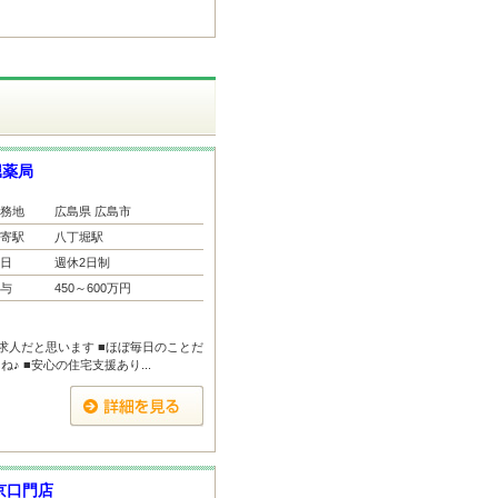
堀薬局
務地
広島県 広島市
寄駅
八丁堀駅
日
週休2日制
与
450～600万円
求人だと思います ■ほぼ毎日のことだ
♪ ■安心の住宅支援あり...
京口門店