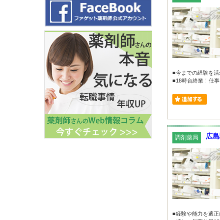
■今までの経験を
■18時台終業！仕事
広島
調剤薬局
■経験や能力を適正