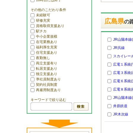
18時台には終了
その他のこだわり条件
未経験可
広島県
研修充実
の
資格取得支援あり
駅チカ
中小企業規模
JR山陽本線
在宅業務あり
福利厚生充実
JR呉線
住宅支援あり
スカイレー
夜勤無し
両立支援有り
広電１系統(
転居支援あり
広電３系統(
独立支援あり
準社員制度あり
広電６系統(
契約社員制度
広電８系統(
再雇用制度あり
JR山陽本線
キーワードで絞り込む
井原鉄道
JR木次線