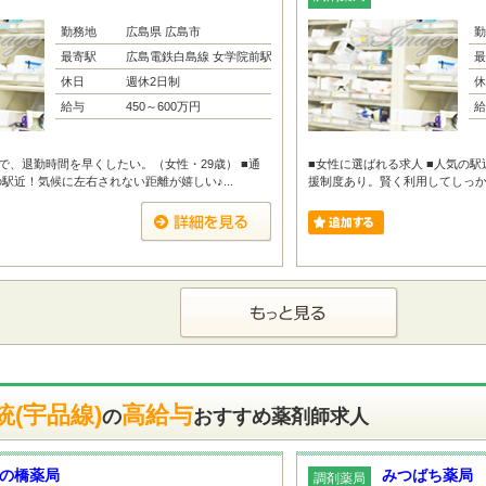
勤務地
広島県 広島市
勤
最寄駅
広島電鉄白島線 女学院前駅
最
休日
週休2日制
休
給与
450～600万円
給
で、退勤時間を早くしたい。（女性・29歳） ■通
■女性に選ばれる求人 ■人気の駅
駅近！気候に左右されない距離が嬉しい♪...
援制度あり。賢く利用してしっかり
(宇品線)
高給与
の
おすすめ薬剤師求人
の橋薬局
みつばち薬局
調剤薬局