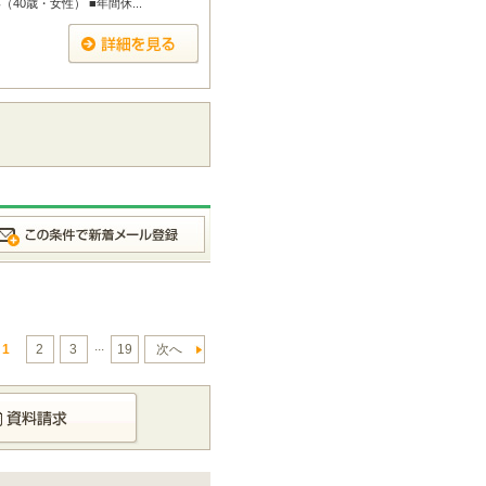
0歳・女性） ■年間休...
...
1
2
3
19
次へ