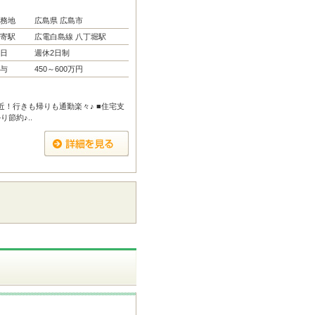
務地
広島県 広島市
寄駅
広電白島線 八丁堀駅
日
週休2日制
与
450～600万円
近！行きも帰りも通勤楽々♪ ■住宅支
節約♪..