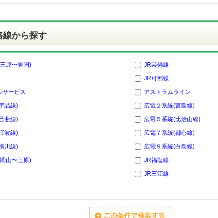
路線から探す
(三原〜岩国)
JR芸備線
JR可部線
ルサービス
アストラムライン
宇品線)
広電２系統(宮島線)
己斐線)
広電５系統(比治山線)
江波線)
広電７系統(都心線)
横川線)
広電９系統(白島線)
(岡山〜三原)
JR福塩線
JR三江線