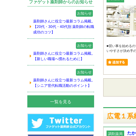
ファゲット薬剤師からのお知らせ
お知らせ
薬剤師さんに役立つ最新コラム掲載。
【20代・30代・40代別 薬剤師の転職
成功のコツ】
お知らせ
■習い事を始めるの
いやすさが決め手の
薬剤師さんに役立つ最新コラム掲載。
【新しい職場へ慣れるために】
お知らせ
薬剤師さんに役立つ最新コラム掲載。
【シニア世代転職活動のポイント】
一覧を見る
広電１系統
たか
調剤薬局