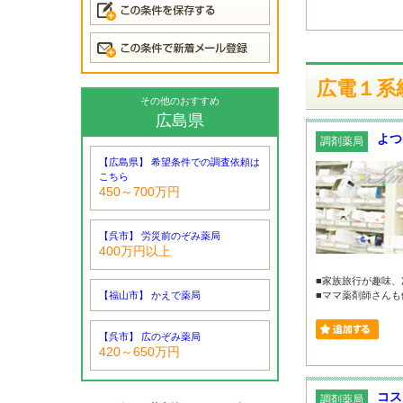
広電１系統
その他のおすすめ
広島県
よつ
調剤薬局
【広島県】 希望条件での調査依頼は
こちら
450～700万円
【呉市】 労災前のぞみ薬局
400万円以上
■家族旅行が趣味、
【福山市】 かえで薬局
■ママ薬剤師さんも働
【呉市】 広のぞみ薬局
420～650万円
コス
調剤薬局