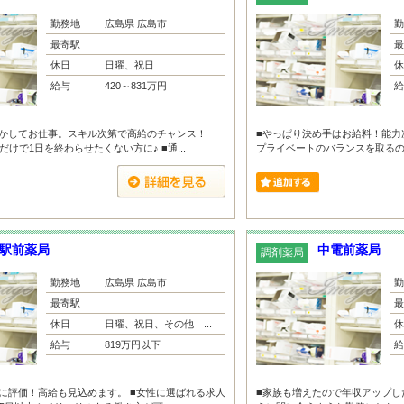
勤務地
広島県 広島市
勤
最寄駅
最
休日
日曜、祝日
休
給与
420～831万円
給
活かしてお仕事。スキル次第で高給のチャンス！
■やっぱり決め手はお給料！能力
だけで1日を終わらせたくない方に♪ ■通...
プライベートのバランスを取るのに
駅前薬局
中電前薬局
調剤薬局
勤務地
広島県 広島市
勤
最寄駅
最
休日
日曜、祝日、その他 ...
休
給与
819万円以下
給
に評価！高給も見込めます。 ■女性に選ばれる求人
■家族も増えたので年収アップした