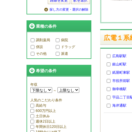
路線を変更
駅を選択
探し方の変更・選択の解除
業種の条件
広電１系統
調剤薬局
病院
併設
ドラッグ
その他
派遣
広島駅駅
銀山町駅
希望の条件
紙屋町東駅
市役所前駅
年収
御幸橋駅
～
宇品二丁目
人気のこだわり条件
高給与
海岸通駅
600万円以上
土日休み
週休2日以上
年間休日120日以上