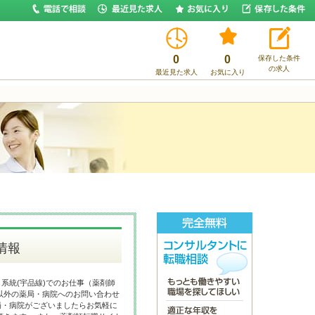
0
0
保存した条件
の求人
最近見た求人
お気に入り
情報
系統(宇品線)でのお仕事（薬剤師
以外の薬局・病院へのお問い合わせ
局・病院がございましたらお気軽に