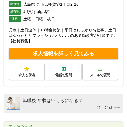
広島県 呉市広多賀谷1丁目2-26
勤務地
JR呉線 新広駅
最寄駅
土曜、日曜、祝日
休日
呉市｜土日連休｜18時台終業｜平日はしっかりお仕事。土日
はゆったりリフレッシュ♪メリハリのある働き方が可能です。
【社員募集】
求人情報を詳しく見てみる
求人を保存
電話で質問
メールで質問
転職後 年収はいくらになる？
詳しく読む>>>
広のぞみ薬局