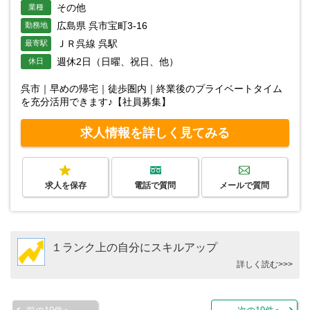
その他
業種
広島県 呉市宝町3-16
勤務地
ＪＲ呉線 呉駅
最寄駅
週休2日（日曜、祝日、他）
休日
呉市｜早めの帰宅｜徒歩圏内｜終業後のプライベートタイム
を充分活用できます♪【社員募集】
求人情報を詳しく見てみる
求人を保存
電話で質問
メールで質問
１ランク上の自分にスキルアップ
詳しく読む>>>