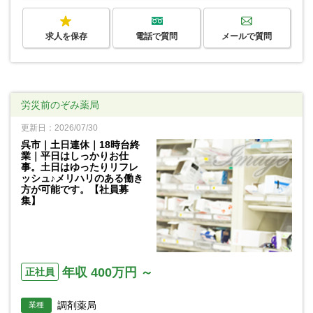
求人を保存
電話で質問
メールで質問
労災前のぞみ薬局
更新日：2026/07/30
呉市｜土日連休｜18時台終
業｜平日はしっかりお仕
事。土日はゆったりリフレ
ッシュ♪メリハリのある働き
方が可能です。【社員募
集】
年収 400万円 ～
正社員
調剤薬局
業種