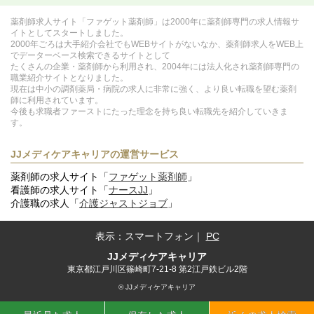
薬剤師求人サイト「ファゲット薬剤師」は2000年に薬剤師専門の求人情報サ
イトとしてスタートしました。
2000年ごろは大手紹介会社でもWEBサイトがないなか、薬剤師求人をWEB上
でデーターベース検索できるサイトとして
たくさんの企業・薬剤師から利用され、2004年には法人化され薬剤師専門の
職業紹介サイトとなりました。
現在は中小の調剤薬局・病院の求人に非常に強く、より良い転職を望む薬剤
師に利用されています。
今後も求職者ファーストにたった理念を持ち良い転職先を紹介していきま
す。
JJメディケアキャリアの運営サービス
薬剤師の求人サイト「
ファゲット薬剤師
」
看護師の求人サイト「
ナースJJ
」
介護職の求人「
介護ジャストジョブ
」
表示：
スマートフォン
｜
PC
JJメディケアキャリア
東京都江戸川区篠崎町7-21-8 第2江戸鉄ビル2階
© JJメディケアキャリア