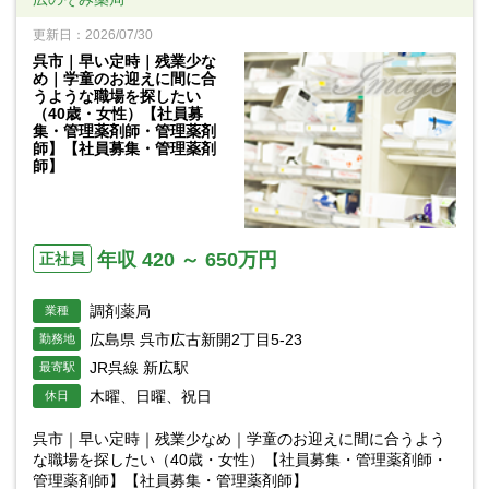
更新日：2026/07/30
呉市｜早い定時｜残業少な
め｜学童のお迎えに間に合
うような職場を探したい
（40歳・女性）【社員募
集・管理薬剤師・管理薬剤
師】【社員募集・管理薬剤
師】
年収 420 ～ 650万円
正社員
調剤薬局
業種
広島県 呉市広古新開2丁目5-23
勤務地
JR呉線 新広駅
最寄駅
木曜、日曜、祝日
休日
呉市｜早い定時｜残業少なめ｜学童のお迎えに間に合うよう
な職場を探したい（40歳・女性）【社員募集・管理薬剤師・
管理薬剤師】【社員募集・管理薬剤師】