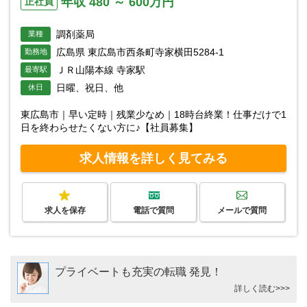
年収 480 ～ 600万円
正社員
調剤薬局
業種
広島県 東広島市西条町寺家横田5284-1
勤務地
ＪＲ山陽本線 寺家駅
最寄駅
日曜、祝日、他
休日
東広島市｜早い定時｜残業少なめ｜18時台終業！仕事だけで1
日を終わらせたくない方に♪【社員募集】
求人情報を詳しく見てみる
求人を保存
電話で質問
メールで質問
プライベートも充実の転職 発見！
詳しく読む>>>