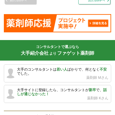
前の10件へ
次の10件へ
コンサルタントで選ぶなら
大手紹介会社
ファゲット薬剤師
より
大手のコンサルタントは
若い人
ばかりで、何となく
不安
でした。
薬剤師 Mさん
大手サイトに登録したら、コンサルタントが
新卒
で、
話
しが通じなかった！
薬剤師 Kさん