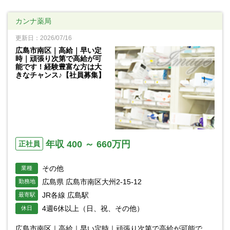
カンナ薬局
更新日：2026/07/16
広島市南区｜高給｜早い定
時｜頑張り次第で高給が可
能です！経験豊富な方は大
きなチャンス♪【社員募集】
年収 400 ～ 660万円
正社員
その他
業種
広島県 広島市南区大州2-15-12
勤務地
JR各線 広島駅
最寄駅
4週6休以上（日、祝、その他）
休日
広島市南区｜高給｜早い定時｜頑張り次第で高給が可能で