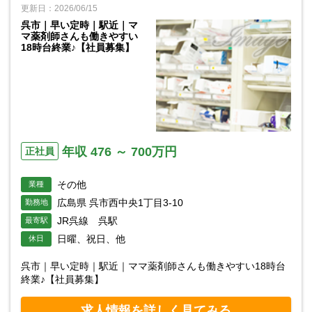
更新日：2026/06/15
呉市｜早い定時｜駅近｜マ
マ薬剤師さんも働きやすい
18時台終業♪【社員募集】
年収 476 ～ 700万円
正社員
その他
業種
広島県 呉市西中央1丁目3-10
勤務地
JR呉線 呉駅
最寄駅
日曜、祝日、他
休日
呉市｜早い定時｜駅近｜ママ薬剤師さんも働きやすい18時台
終業♪【社員募集】
求人情報を詳しく見てみる