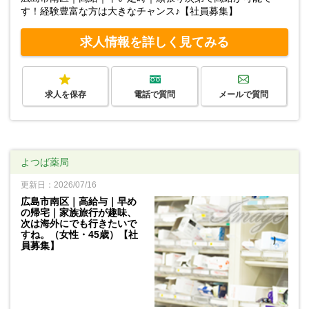
す！経験豊富な方は大きなチャンス♪【社員募集】
求人情報を詳しく見てみる
求人を保存
電話で質問
メールで質問
よつば薬局
更新日：2026/07/16
広島市南区｜高給与｜早め
の帰宅｜家族旅行が趣味、
次は海外にでも行きたいで
すね。（女性・45歳）【社
員募集】