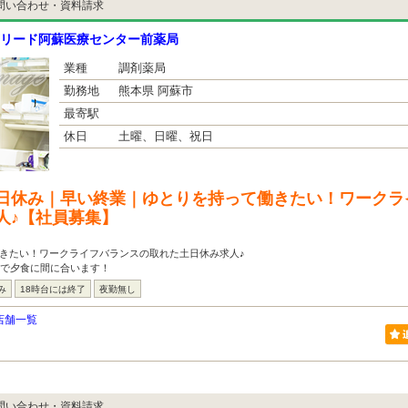
問い合わせ・資料請求
リード阿蘇医療センター前薬局
業種
調剤薬局
勤務地
熊本県 阿蘇市
最寄駅
休日
土曜、日曜、祝日
日休み｜早い終業｜ゆとりを持って働きたい！ワークラ
人♪【社員募集】
働きたい！ワークライフバランスの取れた土日休み求人♪
舗で夕食に間に合います！
み
18時台には終了
夜勤無し
店舗一覧
問い合わせ・資料請求