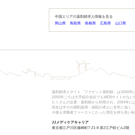
中国エリアの薬剤師求人情報を見る
岡山県
鳥取県
島根県
広島県
山口県
薬剤師求人サイト「ファゲット薬剤師」は2000
2000年ごろは大手紹介会社でもWEBサイトがな
たくさんの企業・薬剤師から利用され、2004年
現在は中小の調剤薬局・病院の求人に非常に強く、
今後も求職者ファーストにたった理念を持ち良い転
JJメディケアキャリア
東京都江戸川区篠崎町7-21-8 第2江戸鉄ビル2階