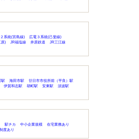
２系統(宮島線)
広電３系統(己斐線)
原)
JR福塩線
井原鉄道
JR三江線
町駅
海田市駅
廿日市市役所前（平良）駅
伊賀和志駅
胡町駅
安東駅
須波駅
り
駅チカ
中小企業規模
在宅業務あり
制度あり