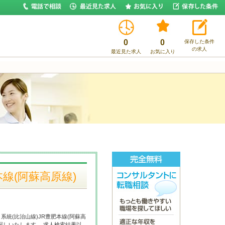
0
0
保存した条件
の求人
最近見た求人
お気に入り
本線(阿蘇高原線)
統(比治山線)JR豊肥本線(阿蘇高
探しいたします。 求人検索結果以