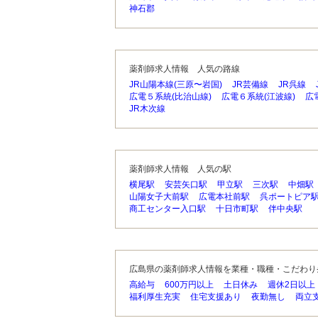
神石郡
薬剤師求人情報 人気の路線
JR山陽本線(三原〜岩国)
JR芸備線
JR呉線
広電５系統(比治山線)
広電６系統(江波線)
広
JR木次線
薬剤師求人情報 人気の駅
横尾駅
安芸矢口駅
甲立駅
三次駅
中畑駅
山陽女子大前駅
広電本社前駅
呉ポートピア
商工センター入口駅
十日市町駅
伴中央駅
広島県の薬剤師求人情報を業種・職種・こだわり
高給与
600万円以上
土日休み
週休2日以上
福利厚生充実
住宅支援あり
夜勤無し
両立