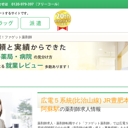
ートするサイトです。
実！ファゲット薬剤師
広電５系統(比治山線) JR豊肥
阿蘇駅
の薬剤師求人情報
薬剤師求人・薬剤師転職サイト「ファゲット薬剤師」では広電５系
原線)阿蘇駅でのお仕事（薬剤師の転職・求人・募集情報）をお