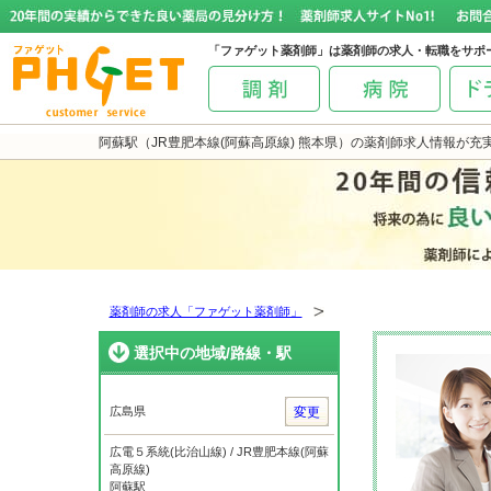
「ファゲット薬剤師」は薬剤師の求人・転職をサポ
阿蘇駅（JR豊肥本線(阿蘇高原線) 熊本県）の薬剤師求人情報が充
薬剤師の求人「ファゲット薬剤師」
選択中の地域/路線・駅
広島県
変更
広電５系統(比治山線) / JR豊肥本線(阿蘇
高原線)
阿蘇駅