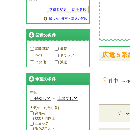
路線を変更
駅を選択
探し方の変更・選択の解除
業種の条件
調剤薬局
病院
広電５系統
併設
ドラッグ
その他
派遣
2
希望の条件
件中
1～2
年収
～
人気のこだわり条件
高給与
600万円以上
土日休み
週休2日以上