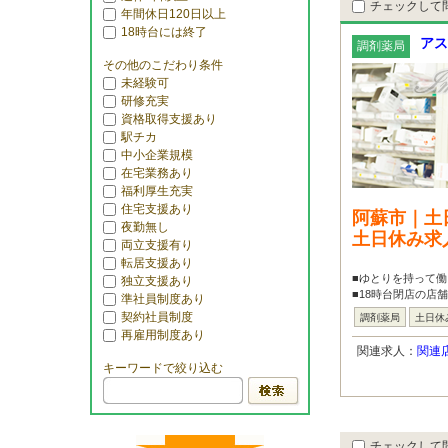
チェックして
年間休日120日以上
18時台には終了
アス
調剤薬局
その他のこだわり条件
未経験可
研修充実
資格取得支援あり
駅チカ
中小企業規模
在宅業務あり
福利厚生充実
住宅支援あり
阿蘇市｜土
夜勤無し
土日休み求
両立支援有り
転居支援あり
■ゆとりを持って
独立支援あり
■18時台閉店の店
準社員制度あり
契約社員制度
調剤薬局
土日休
再雇用制度あり
関連求人：
関連
キーワードで絞り込む
チェックして