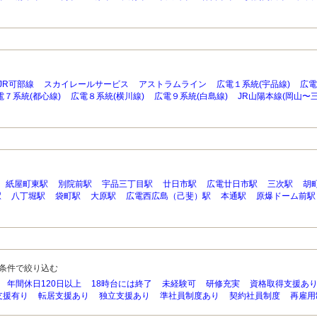
JR可部線
スカイレールサービス
アストラムライン
広電１系統(宇品線)
広電
電７系統(都心線)
広電８系統(横川線)
広電９系統(白島線)
JR山陽本線(岡山〜三
紙屋町東駅
別院前駅
宇品三丁目駅
廿日市駅
広電廿日市駅
三次駅
胡
駅
八丁堀駅
袋町駅
大原駅
広電西広島（己斐）駅
本通駅
原爆ドーム前駅
条件で絞り込む
年間休日120日以上
18時台には終了
未経験可
研修充実
資格取得支援あ
支援有り
転居支援あり
独立支援あり
準社員制度あり
契約社員制度
再雇用