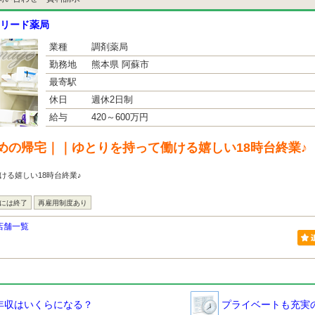
リード薬局
業種
調剤薬局
勤務地
熊本県 阿蘇市
最寄駅
休日
週休2日制
給与
420～600万円
めの帰宅｜｜ゆとりを持って働ける嬉しい18時台終業♪
ける嬉しい18時台終業♪
台には終了
再雇用制度あり
店舗一覧
年収はいくらになる？
プライベートも充実の