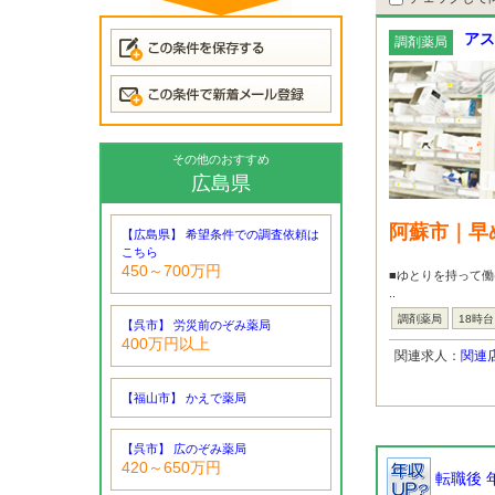
アス
調剤薬局
その他のおすすめ
広島県
阿蘇市｜早
【広島県】 希望条件での調査依頼は
こちら
450～700万円
■ゆとりを持って働
..
調剤薬局
18時
【呉市】 労災前のぞみ薬局
400万円以上
関連求人：
関連
【福山市】 かえで薬局
【呉市】 広のぞみ薬局
420～650万円
転職後 