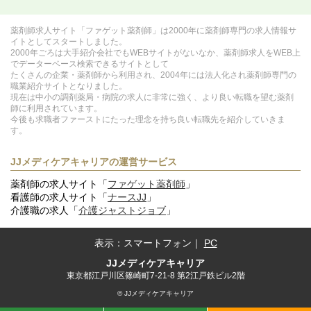
薬剤師求人サイト「ファゲット薬剤師」は2000年に薬剤師専門の求人情報サ
イトとしてスタートしました。
2000年ごろは大手紹介会社でもWEBサイトがないなか、薬剤師求人をWEB上
でデーターベース検索できるサイトとして
たくさんの企業・薬剤師から利用され、2004年には法人化され薬剤師専門の
職業紹介サイトとなりました。
現在は中小の調剤薬局・病院の求人に非常に強く、より良い転職を望む薬剤
師に利用されています。
今後も求職者ファーストにたった理念を持ち良い転職先を紹介していきま
す。
JJメディケアキャリアの運営サービス
薬剤師の求人サイト「
ファゲット薬剤師
」
看護師の求人サイト「
ナースJJ
」
介護職の求人「
介護ジャストジョブ
」
表示：
スマートフォン
｜
PC
JJメディケアキャリア
東京都江戸川区篠崎町7-21-8 第2江戸鉄ビル2階
© JJメディケアキャリア