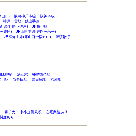
篠山口)
阪急神戸本線
阪神本線
神戸市営地下鉄山手線
姫新線(姫路〜佐用)
JR播但線
〜豊岡)
JR山陰本線(豊岡〜米子)
JR福知山線(篠山口〜福知山)
智頭急行
和田岬駅
深江駅
播磨徳久駅
瀬川駅
新長田駅
黒田庄駅
福崎駅
り
駅チカ
中小企業規模
在宅業務あり
制度あり