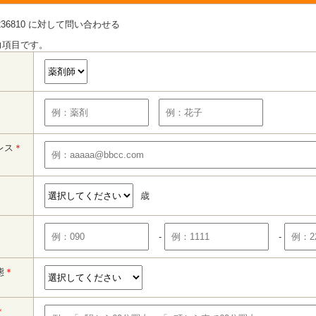
36810 に対して問い合わせる
力項目です。
レス
＊
歳
-
-
態
＊
＊