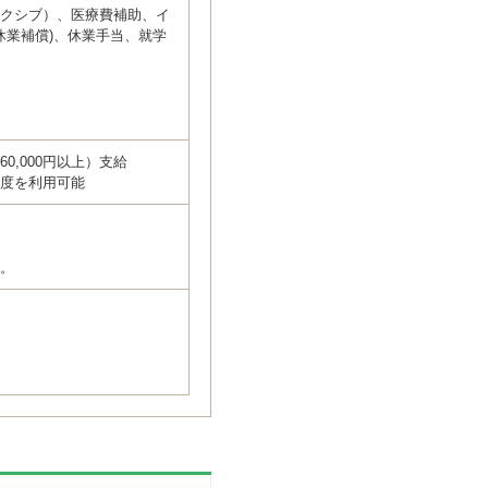
エクシブ）、医療費補助、イ
休業補償)、休業手当、就学
賃60,000円以上）支給
制度を利用可能
い。