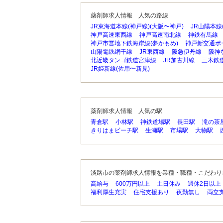
薬剤師求人情報 人気の路線
JR東海道本線(神戸線)(大阪〜神戸)
JR山陽本線
神戸高速東西線
神戸高速南北線
神鉄有馬線
神戸市営地下鉄海岸線(夢かもめ)
神戸新交通ポ
山陽電鉄網干線
JR東西線
阪急伊丹線
阪神
北近畿タンゴ鉄道宮津線
JR加古川線
三木鉄
JR姫新線(佐用〜新見)
薬剤師求人情報 人気の駅
青倉駅
小林駅
神鉄道場駅
長田駅
滝の茶
きりはまビーチ駅
生瀬駅
市場駅
大物駅
淡路市の薬剤師求人情報を業種・職種・こだわり
高給与
600万円以上
土日休み
週休2日以上
福利厚生充実
住宅支援あり
夜勤無し
両立