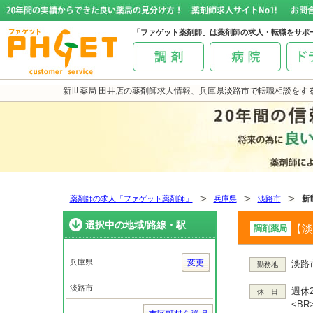
「ファゲット薬剤師」は薬剤師の求人・転職をサポ
新世薬局 田井店の薬剤師求人情報、兵庫県淡路市で転職相談をす
薬剤師の求人「ファゲット薬剤師」
兵庫県
淡路市
新
選択中の地域/路線・駅
【淡
調剤薬局
兵庫県
変更
淡路市
勤務地
淡路市
週休
休 日
<B