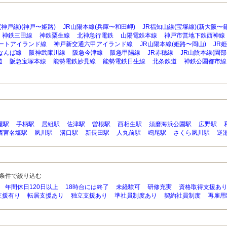
(神戸線)(神戸〜姫路)
JR山陽本線(兵庫〜和田岬)
JR福知山線(宝塚線)(新大阪〜
神鉄三田線
神鉄粟生線
北神急行電鉄
山陽電鉄本線
神戸市営地下鉄西神線
ートアイランド線
神戸新交通六甲アイランド線
JR山陽本線(姫路〜岡山)
JR
なんば線
阪神武庫川線
阪急今津線
阪急甲陽線
JR赤穂線
JR山陰本線(園部
道
阪急宝塚本線
能勢電鉄妙見線
能勢電鉄日生線
北条鉄道
神鉄公園都市線
屋駅
手柄駅
居組駅
佐津駅
曽根駅
西相生駅
須磨海浜公園駅
広野駅
西宮名塩駅
夙川駅
溝口駅
新長田駅
人丸前駅
鳴尾駅
さくら夙川駅
逆
条件で絞り込む
年間休日120日以上
18時台には終了
未経験可
研修充実
資格取得支援あ
支援有り
転居支援あり
独立支援あり
準社員制度あり
契約社員制度
再雇用