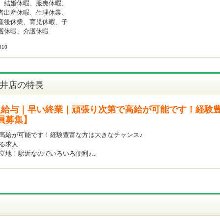
、結婚休暇、服喪休暇、
者出産休暇、生理休業、
産後休業、育児休暇、子
護休暇、介護休暇
10
田井店の特長
良給与｜早い終業｜頑張り次第で高給が可能です！経験
員募集】
高給が可能です！経験豊富な方は大きなチャンス♪
る求人
立地！駅近なのでいろいろ便利♪..