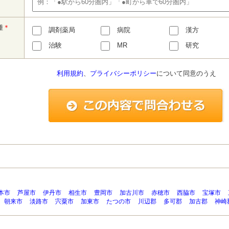
種
＊
調剤薬局
病院
漢方
治験
MR
研究
利用規約
、
プライバシーポリシー
について同意のうえ
本市
芦屋市
伊丹市
相生市
豊岡市
加古川市
赤穂市
西脇市
宝塚市
朝来市
淡路市
宍粟市
加東市
たつの市
川辺郡
多可郡
加古郡
神崎