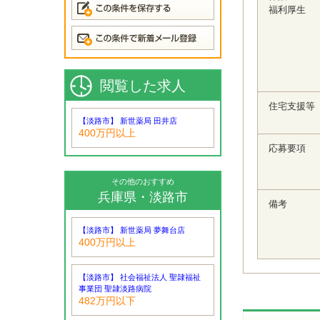
福利厚生
閲覧した求人
住宅支援等
【淡路市】 新世薬局 田井店
400万円以上
応募要項
その他のおすすめ
兵庫県・淡路市
備考
【淡路市】 新世薬局 夢舞台店
400万円以上
【淡路市】 社会福祉法人 聖隷福祉
事業団 聖隷淡路病院
482万円以下