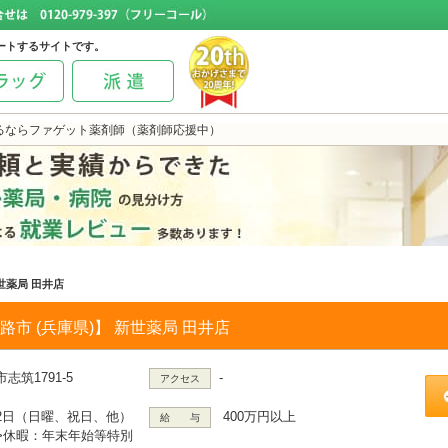
ートするサイトです。
るならファゲット薬剤師（薬剤師応援中）
世薬局 田井店
路市 (兵庫県)】 新世薬局 田井店
志筑1791-5
-
アクセス
2日（日曜、祝日、他）
400万円以上
給 与
R>休暇：年末年始等特別