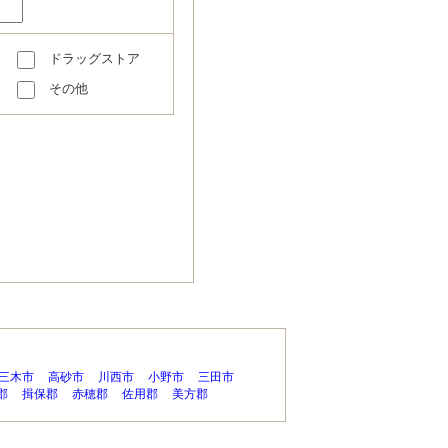
ドラッグストア
その他
三木市
高砂市
川西市
小野市
三田市
郡
揖保郡
赤穂郡
佐用郡
美方郡