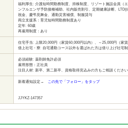
福利厚生: 介護短時間勤務制度、持株制度、リゾート施設会員（
ンフルエンザ予防接種補助、社内販売割引、定期健康診断、LTD(
祝金、慶弔見舞金、通勤災害補償、制服貸与
両立支援系：育児短時間勤務制度あり
定年: 60歳
再雇用制度：あり
住宅手当: 上限20,000円（家賃60,000円以内）、～25,000円（家
借上社宅・寮: 自宅通勤コース以外を選ばれた方は借り上げ社宅
必須経験: 薬剤師免許必須
雇用形態：正社員
注目人材: 新卒、第二新卒、資格取得見込みの方もご相談くださ
新着通知設定→
この先で「フォロー」をタップ
JJYKZ-147357