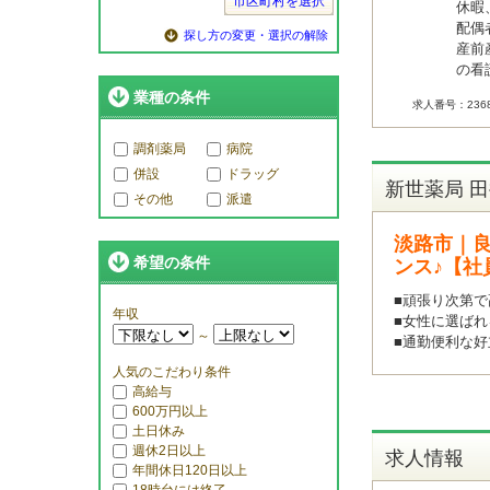
市区町村を選択
休暇
配偶
探し方の変更・選択の解除
産前
の看
業種の条件
求人番号：2368
調剤薬局
病院
併設
ドラッグ
新世薬局 
その他
派遣
淡路市｜
希望の条件
ンス♪【社
■頑張り次第で
年収
■女性に選ばれ
～
■通勤便利な好
人気のこだわり条件
高給与
600万円以上
土日休み
週休2日以上
求人情報
年間休日120日以上