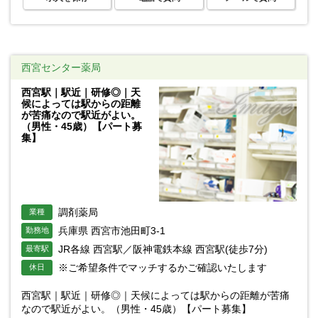
西宮センター薬局
西宮駅｜駅近｜研修◎｜天
候によっては駅からの距離
が苦痛なので駅近がよい。
（男性・45歳）【パート募
集】
調剤薬局
業種
兵庫県 西宮市池田町3-1
勤務地
JR各線 西宮駅／阪神電鉄本線 西宮駅(徒歩7分)
最寄駅
※ご希望条件でマッチするかご確認いたします
休日
西宮駅｜駅近｜研修◎｜天候によっては駅からの距離が苦痛
なので駅近がよい。（男性・45歳）【パート募集】