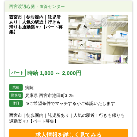
西宮渡辺心臓・血管センター
西宮市｜徒歩圏内｜託児所
あり｜人気の駅近！行きも
帰りも通勤楽々♪【パート募
集】
時給 1,800 ～ 2,000円
パート
病院
業種
兵庫県 西宮市池田町3-25
勤務地
※ご希望条件でマッチするかご確認いたします
休日
西宮市｜徒歩圏内｜託児所あり｜人気の駅近！行きも帰りも
通勤楽々♪【パート募集】
求人情報を詳しく見てみる