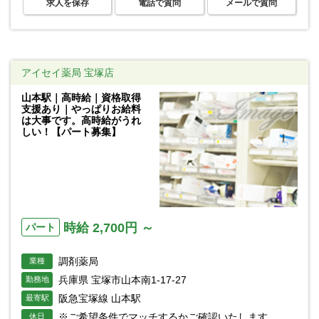
求人を保存
電話で質問
メールで質問
アイセイ薬局 宝塚店
山本駅｜高時給｜資格取得
支援あり｜やっぱりお給料
は大事です。高時給がうれ
しい！【パート募集】
時給 2,700円 ～
パート
調剤薬局
業種
兵庫県 宝塚市山本南1-17-27
勤務地
阪急宝塚線 山本駅
最寄駅
※ご希望条件でマッチするかご確認いたします
休日