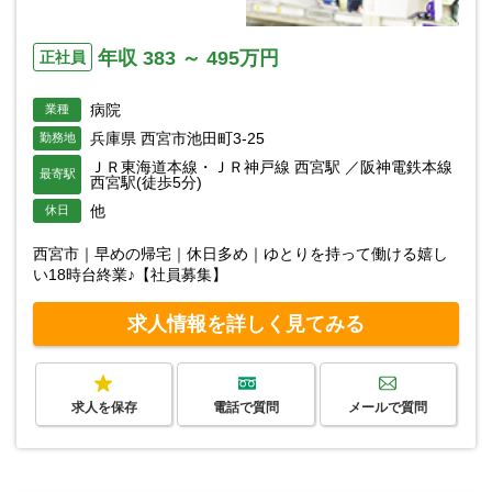
年収 383 ～ 495万円
正社員
病院
業種
兵庫県 西宮市池田町3-25
勤務地
ＪＲ東海道本線・ＪＲ神戸線 西宮駅 ／阪神電鉄本線
最寄駅
西宮駅(徒歩5分)
他
休日
西宮市｜早めの帰宅｜休日多め｜ゆとりを持って働ける嬉し
い18時台終業♪【社員募集】
求人情報を詳しく見てみる
求人を保存
電話で質問
メールで質問