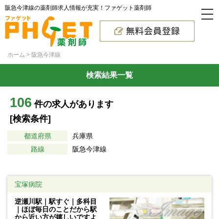
阪急今津線の薬剤師求人情報が充実！ファゲット薬剤師
ホーム
阪急今津線
検索結果一覧
106
件の求人があります
[検索条件]
都道府県
兵庫県
路線
阪急今津線
宝塚病院
逆瀬川駅｜駅すぐ｜多科目
｜ほぼ毎日のことだから駅
から近い方が嬉しいですよ