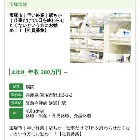
宝塚病院
宝塚市｜早い終業｜駅ちか
｜仕事だけで1日を終わらせ
たくないという方にお勧
め！！【社員募集】
年収 380万円 ～
正社員
病院
業種
兵庫県 宝塚市野上2-1-2
勤務地
阪急今津線 逆瀬川駅
最寄駅
4週8休制
休日
休暇：出産・育児休暇、介護休暇
宝塚市｜早い終業｜駅ちか｜仕事だけで1日を終わらせたくな
いという方にお勧め！！【社員募集】