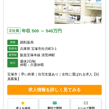
年収 500 ～ 540万円
正社員
調剤薬局
業種
兵庫県 宝塚市向月町3-1
勤務地
阪急宝塚本線 清荒神駅
最寄駅
週休2日制
休日
休暇：介護休暇
宝塚市｜早い終業｜住宅支援あり｜女性に選ばれる求人【社
員募集】
求人情報を詳しく見てみる
求人を保存
電話で質問
メールで質問