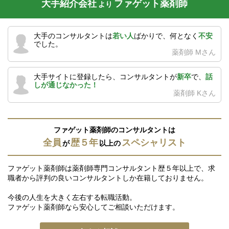
大手紹介会社
ファゲット薬剤師
より
大手のコンサルタントは
若い人
ばかりで、何となく
不安
でした。
薬剤師 Mさん
大手サイトに登録したら、コンサルタントが
新卒
で、
話
しが通じなかった！
薬剤師 Kさん
ファゲット薬剤師のコンサルタントは
全員
歴５年
スペシャリスト
が
以上の
ファゲット薬剤師は薬剤師専門コンサルタント歴５年以上で、求
職者から評判の良いコンサルタントしか在籍しておりません。
今後の人生を大きく左右する転職活動。
ファゲット薬剤師なら安心してご相談いただけます。