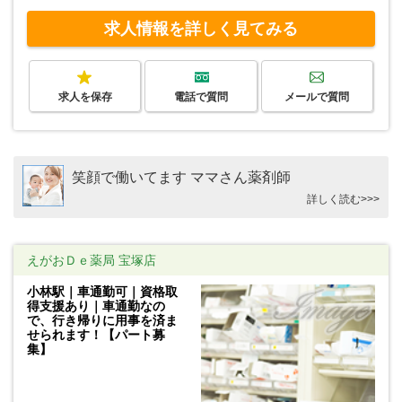
求人情報を詳しく見てみる
求人を保存
電話で質問
メールで質問
笑顔で働いてます ママさん薬剤師
詳しく読む>>>
えがおＤｅ薬局 宝塚店
小林駅｜車通勤可｜資格取
得支援あり｜車通勤なの
で、行き帰りに用事を済ま
せられます！【パート募
集】