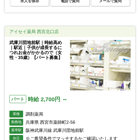
求人を保存
電話で質問
メールで質問
アイセイ薬局 西宮北口店
武庫川団地前駅｜時給高め
｜駅近｜子供が成長するに
つれお金がかかるので（女
性・35歳）【パート募集】
時給 2,700円 ～
パート
調剤薬局
業種
兵庫県 西宮市薬師町2-56
勤務地
阪神武庫川線 武庫川団地前駅
最寄駅
※ご希望条件でマッチするかご確認いたします
休日