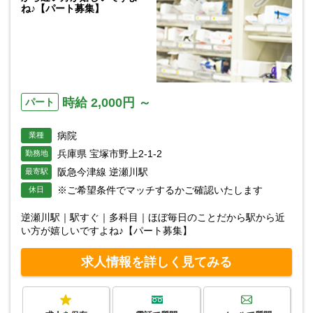
ね♪【パート募集】
時給 2,000円 ～
パート
病院
業種
兵庫県 宝塚市野上2-1-2
勤務地
阪急今津線 逆瀬川駅
最寄駅
※ご希望条件でマッチするかご確認いたします
休日
逆瀬川駅｜駅すぐ｜多科目｜ほぼ毎日のことだから駅から近
い方が嬉しいですよね♪【パート募集】
求人情報を詳しく見てみる