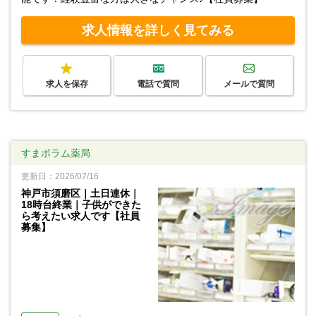
求人情報を詳しく見てみる
求人を保存
電話で質問
メールで質問
すまポラム薬局
更新日：2026/07/16
神戸市須磨区｜土日連休｜
18時台終業｜子供ができた
ら考えたい求人です【社員
募集】