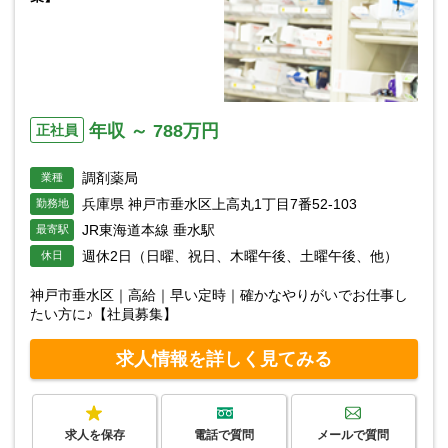
年収 ～ 788万円
正社員
調剤薬局
業種
兵庫県 神戸市垂水区上高丸1丁目7番52-103
勤務地
JR東海道本線 垂水駅
最寄駅
週休2日（日曜、祝日、木曜午後、土曜午後、他）
休日
神戸市垂水区｜高給｜早い定時｜確かなやりがいでお仕事し
たい方に♪【社員募集】
求人情報を詳しく見てみる
求人を保存
電話で質問
メールで質問