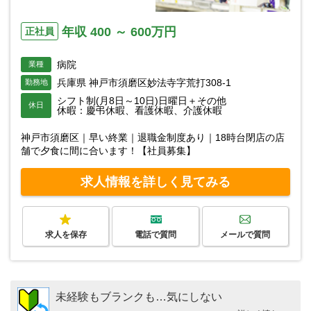
年収 400 ～ 600万円
正社員
病院
業種
兵庫県 神戸市須磨区妙法寺字荒打308-1
勤務地
シフト制(月8日～10日)日曜日＋その他
休日
休暇：慶弔休暇、看護休暇、介護休暇
神戸市須磨区｜早い終業｜退職金制度あり｜18時台閉店の店
舗で夕食に間に合います！【社員募集】
求人情報を詳しく見てみる
求人を保存
電話で質問
メールで質問
未経験もブランクも…気にしない