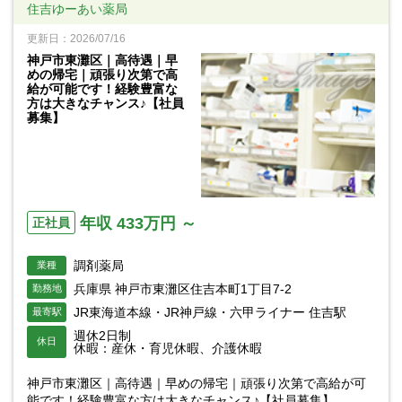
住吉ゆーあい薬局
更新日：2026/07/16
神戸市東灘区｜高待遇｜早
めの帰宅｜頑張り次第で高
給が可能です！経験豊富な
方は大きなチャンス♪【社員
募集】
年収 433万円 ～
正社員
調剤薬局
業種
兵庫県 神戸市東灘区住吉本町1丁目7-2
勤務地
JR東海道本線・JR神戸線・六甲ライナー 住吉駅
最寄駅
週休2日制
休日
休暇：産休・育児休暇、介護休暇
神戸市東灘区｜高待遇｜早めの帰宅｜頑張り次第で高給が可
能です！経験豊富な方は大きなチャンス♪【社員募集】