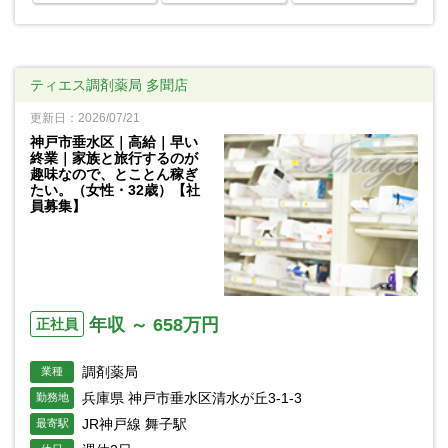
ティエス調剤薬局 多聞店
更新日：2026/07/21
神戸市垂水区｜高給｜早い
終業｜家族と旅行するのが
趣味なので、とことん稼ぎ
たい。（女性・32歳）【社
員募集】
年収 ～ 658万円
正社員
調剤薬局
業種
兵庫県 神戸市垂水区清水が丘3-1-3
勤務地
JR神戸線 舞子駅
最寄駅