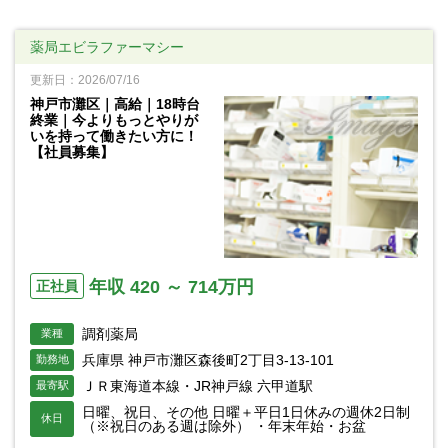
薬局エビラファーマシー
更新日：2026/07/16
神戸市灘区｜高給｜18時台
終業｜今よりもっとやりが
いを持って働きたい方に！
【社員募集】
年収 420 ～ 714万円
正社員
調剤薬局
業種
兵庫県 神戸市灘区森後町2丁目3-13-101
勤務地
ＪＲ東海道本線・JR神戸線 六甲道駅
最寄駅
日曜、祝日、その他 日曜＋平日1日休みの週休2日制
休日
（※祝日のある週は除外） ・年末年始・お盆