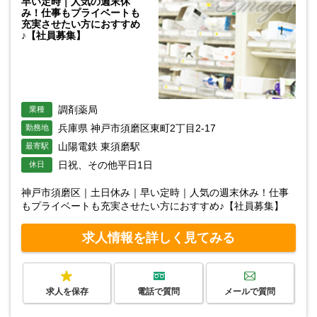
早い定時｜人気の週末休
み！仕事もプライベートも
充実させたい方におすすめ
♪【社員募集】
調剤薬局
業種
兵庫県 神戸市須磨区東町2丁目2-17
勤務地
山陽電鉄 東須磨駅
最寄駅
日祝、その他平日1日
休日
神戸市須磨区｜土日休み｜早い定時｜人気の週末休み！仕事
もプライベートも充実させたい方におすすめ♪【社員募集】
求人情報を詳しく見てみる
求人を保存
電話で質問
メールで質問