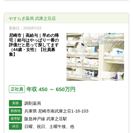
やすらぎ薬局 武庫之荘店
更新日：2026/07/22
尼崎市｜高給与｜早めの帰
宅｜給与はやっぱり一番の
評価だと思って探してます
（44歳・女性）【社員募
集】
年収 450 ～ 650万円
正社員
調剤薬局
業種
兵庫県 尼崎市南武庫之荘1-18-103
勤務地
阪急神戸線 武庫之荘駅
最寄駅
日曜、祝日、土曜午後、他
休日