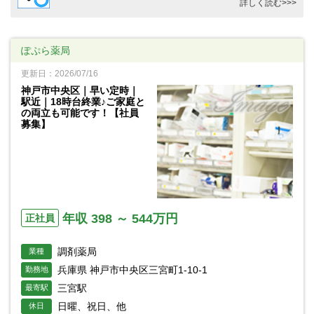
詳しく読む>>>
ぽぷら薬局
更新日：2026/07/16
神戸市中央区｜早い定時｜
駅近｜18時台終業♪ご家庭と
の両立も可能です！【社員
募集】
年収 398 ～ 544万円
正社員
調剤薬局
業種
兵庫県 神戸市中央区三宮町1-10-1
勤務地
三宮駅
最寄駅
日曜、祝日、他
休日