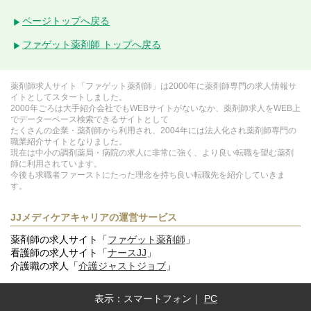
ページトップへ戻る
ファゲット薬剤師 トップへ戻る
薬剤師求人サイト「ファゲット薬剤師」は2000年に薬剤師専門の求人情報サ
イトとしてスタートしました。
2000年ごろは大手紹介会社でもWEBサイトがないなか、薬剤師求人をWEB上
でデーターベース検索できるサイトとして
たくさんの企業・薬剤師から利用され、2004年には法人化され薬剤師専門の
職業紹介サイトとなりました。
現在は中小の調剤薬局・病院の求人に非常に強く、より良い転職を望む薬剤
師に利用されています。
今後も求職者ファーストにたった理念を持ち良い転職先を紹介していきま
す。
JJメディケアキャリアの運営サービス
薬剤師の求人サイト「
ファゲット薬剤師
」
看護師の求人サイト「
ナースJJ
」
介護職の求人「
介護ジャストジョブ
」
表示：
スマートフォン
｜
PC