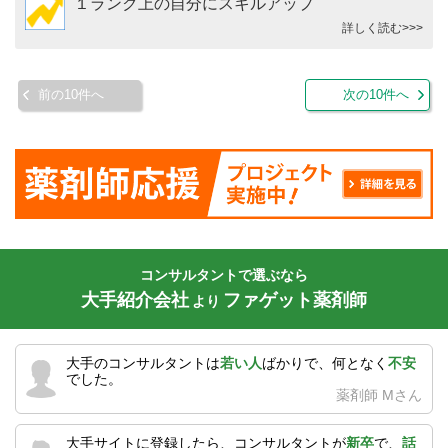
１ランク上の自分にスキルアップ
詳しく読む>>>
前の10件へ
次の10件へ
コンサルタントで選ぶなら
大手紹介会社
ファゲット薬剤師
より
大手のコンサルタントは
若い人
ばかりで、何となく
不安
でした。
薬剤師 Mさん
大手サイトに登録したら、コンサルタントが
新卒
で、
話