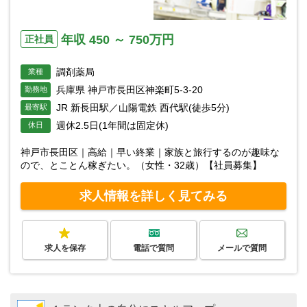
年収 450 ～ 750万円
正社員
調剤薬局
業種
兵庫県 神戸市長田区神楽町5-3-20
勤務地
JR 新長田駅／山陽電鉄 西代駅(徒歩5分)
最寄駅
週休2.5日(1年間は固定休)
休日
神戸市長田区｜高給｜早い終業｜家族と旅行するのが趣味な
ので、とことん稼ぎたい。（女性・32歳）【社員募集】
求人情報を詳しく見てみる
求人を保存
電話で質問
メールで質問