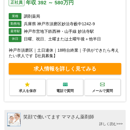
年収 392 ～ 580万円
正社員
調剤薬局
業種
兵庫県 神戸市須磨区妙法寺藪中1242-9
勤務地
神戸市営地下鉄西神・山手線 妙法寺駅
最寄駅
日曜、祝日、土曜または土曜午後＋他半日
休日
神戸市須磨区｜土日連休｜18時台終業｜子供ができたら考え
たい求人です【社員募集】
求人情報を詳しく見てみる
求人を保存
電話で質問
メールで質問
笑顔で働いてます ママさん薬剤師
詳しく読む>>>