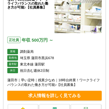
ライフバランスの取れた働
き方が可能♪【社員募集】
年収 500万円 ～
正社員
調剤薬局
業種
埼玉県 蓮田市黒浜678
勤務地
東北本線 蓮田駅
最寄駅
祝日含む週休2日制
休日
蓮田市｜早い定時｜残業少なめ｜18時台終業！ワークライフ
バランスの取れた働き方が可能♪【社員募集】
求人情報を詳しく見てみる