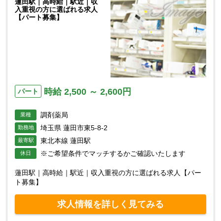
蓮田駅｜高時給｜駅近｜収
入重視の方に選ばれる求人
【パート募集】
時給 2,500 ～ 2,600円
パート
調剤薬局
業種
埼玉県 蓮田市東5-8-2
勤務地
東北本線 蓮田駅
最寄駅
※ご希望条件でマッチするかご確認いたします
休日
蓮田駅｜高時給｜駅近｜収入重視の方に選ばれる求人【パー
ト募集】
求人情報を詳しく見てみる