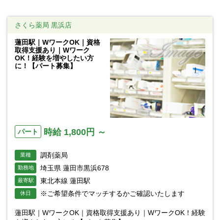
さくら薬局 黒浜店
蓮田駅｜WワークOK｜資格
取得支援あり｜Wワーク
OK！経験を増やしたい方
に！【パート募集】
時給 1,800円 ～
パート
調剤薬局
業種
埼玉県 蓮田市黒浜678
勤務地
東北本線 蓮田駅
最寄駅
※ご希望条件でマッチするかご確認いたします
休日
蓮田駅｜WワークOK｜資格取得支援あり｜WワークOK！経験