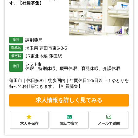
す。【社員募集】
調剤薬局
業種
埼玉県 蓮田市東6-3-5
勤務地
JR東北本線 蓮田駅
最寄駅
シフト制
休日
休暇：特別休暇、慶弔休暇、育児休暇、介護休暇
蓮田市｜休日多め｜徒歩圏内｜年間休日125日以上！ゆとりを
持ってお仕事できます。【社員募集】
求人情報を詳しく見てみる
求人を保存
電話で質問
メールで質問