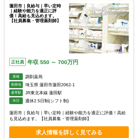
蓮田市｜良給与｜早い定時
｜経験や能力を適正に評
価！高給も見込めます。
【社員募集・管理薬剤師】
年収 550 ～ 700万円
正社員
調剤薬局
業種
埼玉県 蓮田市蓮田2062-1
勤務地
JR東北本線 蓮田駅
最寄駅
週休2.5日制(シフト制)
休日
蓮田市｜良給与｜早い定時｜経験や能力を適正に評価！高給
も見込めます。【社員募集・管理薬剤師】
求人情報を詳しく見てみる