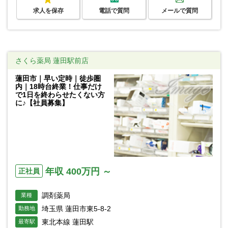
求人を保存
電話で質問
メールで質問
さくら薬局 蓮田駅前店
蓮田市｜早い定時｜徒歩圏
内｜18時台終業！仕事だけ
で1日を終わらせたくない方
に♪【社員募集】
年収 400万円 ～
正社員
調剤薬局
業種
埼玉県 蓮田市東5-8-2
勤務地
東北本線 蓮田駅
最寄駅