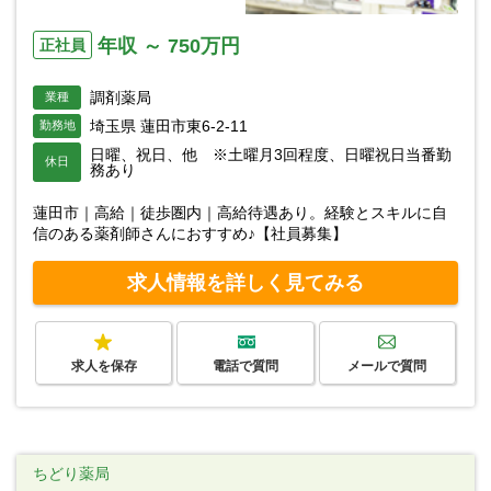
年収 ～ 750万円
正社員
調剤薬局
業種
埼玉県 蓮田市東6-2-11
勤務地
日曜、祝日、他 ※土曜月3回程度、日曜祝日当番勤
休日
務あり
蓮田市｜高給｜徒歩圏内｜高給待遇あり。経験とスキルに自
信のある薬剤師さんにおすすめ♪【社員募集】
求人情報を詳しく見てみる
求人を保存
電話で質問
メールで質問
ちどり薬局