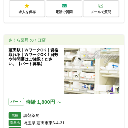
求人を保存
電話で質問
メールで質問
さくら薬局 のくぼ店
蓮田駅｜WワークOK｜資格
取れる｜WワークOK！日数
や時間帯はご確認くださ
い。【パート募集】
時給 1,800円 ～
パート
調剤薬局
業種
埼玉県 蓮田市東6-4-31
勤務地