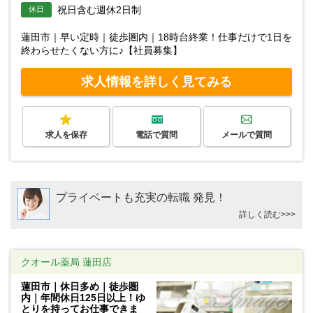
祝日含む週休2日制
休日
蓮田市｜早い定時｜徒歩圏内｜18時台終業！仕事だけで1日を
終わらせたくない方に♪【社員募集】
求人情報を詳しく見てみる
求人を保存
電話で質問
メールで質問
プライベートも充実の転職 発見！
詳しく読む>>>
クオール薬局 蓮田店
蓮田市｜休日多め｜徒歩圏
内｜年間休日125日以上！ゆ
とりを持ってお仕事できま