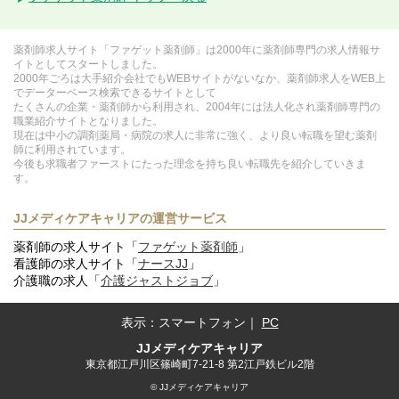
薬剤師求人サイト「ファゲット薬剤師」は2000年に薬剤師専門の求人情報サ
イトとしてスタートしました。
2000年ごろは大手紹介会社でもWEBサイトがないなか、薬剤師求人をWEB上
でデーターベース検索できるサイトとして
たくさんの企業・薬剤師から利用され、2004年には法人化され薬剤師専門の
職業紹介サイトとなりました。
現在は中小の調剤薬局・病院の求人に非常に強く、より良い転職を望む薬剤
師に利用されています。
今後も求職者ファーストにたった理念を持ち良い転職先を紹介していきま
す。
JJメディケアキャリアの運営サービス
薬剤師の求人サイト「
ファゲット薬剤師
」
看護師の求人サイト「
ナースJJ
」
介護職の求人「
介護ジャストジョブ
」
表示：
スマートフォン
｜
PC
JJメディケアキャリア
東京都江戸川区篠崎町7-21-8 第2江戸鉄ビル2階
© JJメディケアキャリア