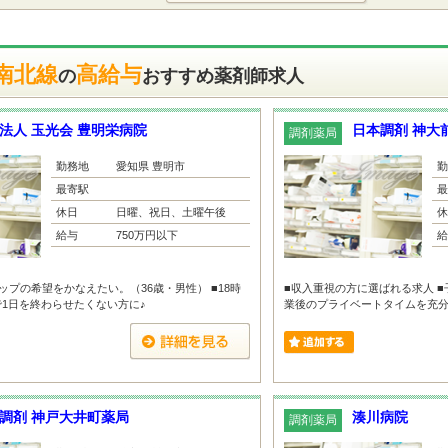
南北線
高給与
の
おすすめ薬剤師求人
法人 玉光会 豊明栄病院
日本調剤 神大
調剤薬局
勤務地
愛知県 豊明市
勤
最寄駅
最
休日
日曜、祝日、土曜午後
休
給与
750万円以下
給
ップの希望をかなえたい。（36歳・男性） ■18時
■収入重視の方に選ばれる求人 ■
1日を終わらせたくない方に♪
業後のプライベートタイムを充分活
調剤 神戸大井町薬局
湊川病院
調剤薬局