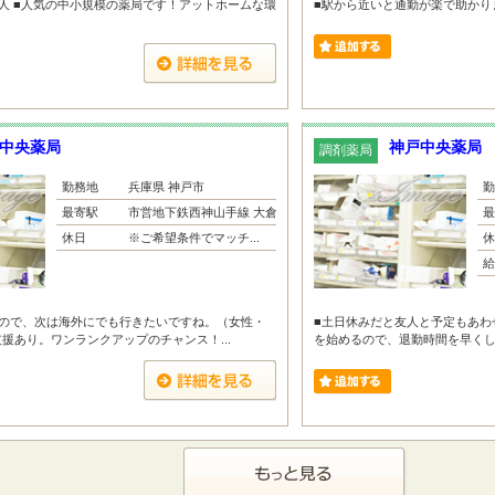
人 ■人気の中小規模の薬局です！アットホームな環
■駅から近いと通勤が楽で助かりま
中央薬局
神戸中央薬局
調剤薬局
勤務地
兵庫県 神戸市
勤
最寄駅
市営地下鉄西神山手線 大倉山...
最
休日
※ご希望条件でマッチ...
休
給
なので、次は海外にでも行きたいですね。（女性・
■土日休みだと友人と予定もあわせ
支援あり。ワンランクアップのチャンス！...
を始めるので、退勤時間を早くしたい