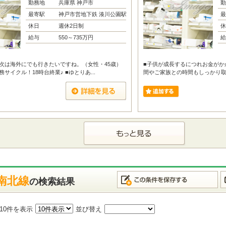
勤務地
兵庫県 神戸市
勤
最寄駅
神戸市営地下鉄 湊川公園駅
最
休日
週休2日制
休
給与
550～735万円
給
次は海外にでも行きたいですね。（女性・45歳）
■子供が成長するにつれお金がかか
サイクル！18時台終業♪ ■ゆとりあ...
間やご家族との時間もしっかり取れる
南北線
の検索結果
10件を表示
並び替え