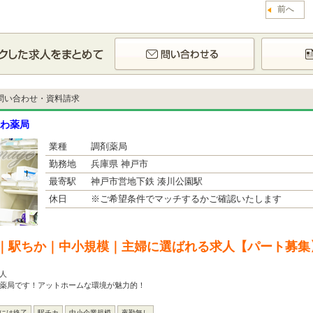
前へ
問い合わせ・資料請求
わ薬局
業種
調剤薬局
勤務地
兵庫県 神戸市
最寄駅
神戸市営地下鉄 湊川公園駅
休日
※ご希望条件でマッチするかご確認いたします
｜駅ちか｜中小規模｜主婦に選ばれる求人【パート募集
人
の薬局です！アットホームな環境が魅力的！
台には終了
駅チカ
中小企業規模
夜勤無し