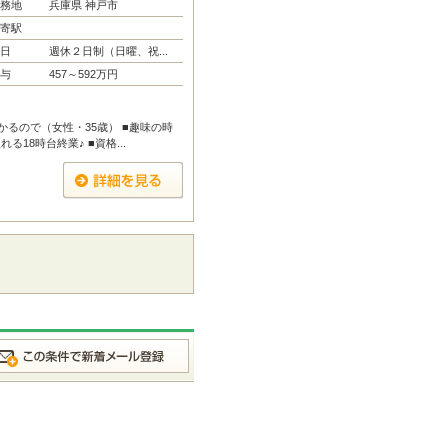
務地
兵庫県 神戸市
寄駅
日
週休２日制（日曜、祝...
与
457～592万円
るので（女性・35歳） ■趣味の時
18時台終業♪ ■資格...