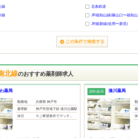
生線
北条鉄道
市線
JR福知山線(篠山口〜福知山
JR姫新線(佐用〜新見)
南北線
のおすすめ薬剤師求人
わ薬局
湊川薬局
調剤薬局
勤務地
兵庫県 神戸市
勤
最寄駅
神戸市営地下鉄 湊川公園駅
最
休日
※ご希望条件でマッチ...
休