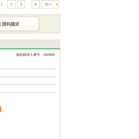
...
1
2
3
6
次へ
薬剤師求人番号：260968
】