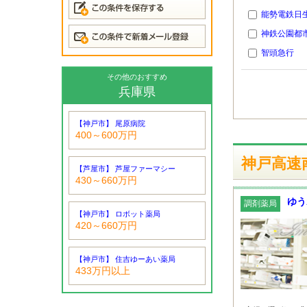
能勢電鉄日
神鉄公園都
智頭急行
その他のおすすめ
兵庫県
【神戸市】 尾原病院
400～600万円
神戸高速
【芦屋市】 芦屋ファーマシー
430～660万円
ゆう
調剤薬局
【神戸市】 ロボット薬局
420～660万円
【神戸市】 住吉ゆーあい薬局
433万円以上