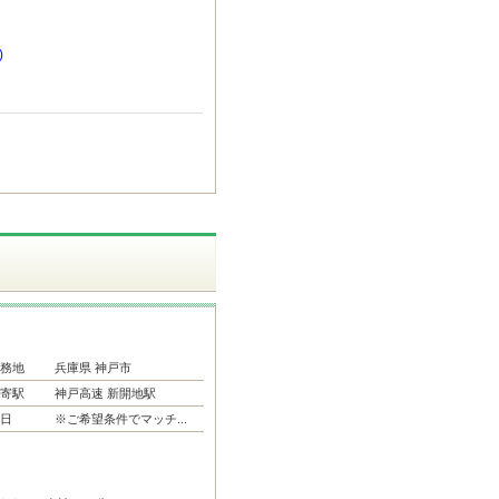
)
務地
兵庫県 神戸市
寄駅
神戸高速 新開地駅
日
※ご希望条件でマッチ...