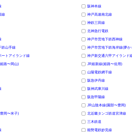
線
阪神本線
西線
神戸高速南北線
神鉄三田線
北神急行電鉄
線
神戸市営地下鉄西神線
下鉄山手線
神戸市営地下鉄海岸線(夢か
ポートアイランド線
神戸新交通六甲アイランド
(姫路〜岡山)
JR姫新線(姫路〜佐用)
山陽電鉄網干線
阪急伊丹線
線
阪神武庫川線
阪急甲陽線
JR山陰本線(園部〜豊岡)
(豊岡〜米子)
北近畿タンゴ鉄道宮津線
三木鉄道
線
能勢電鉄妙見線