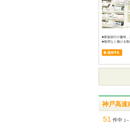
■家族旅行が趣味、
■無理なく働ける勤務
神戸高速
51
件中
1～