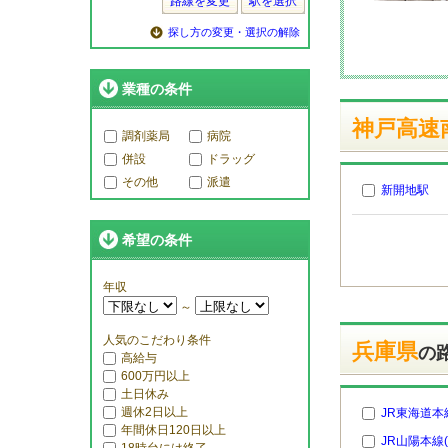
路線を変更
駅を選択
探し方の変更・選択の解除
業種の条件
神戸高速
調剤薬局
病院
併設
ドラッグ
その他
派遣
新開地駅
希望の条件
年収
～
人気のこだわり条件
兵庫県
の
高給与
600万円以上
土日休み
週休2日以上
JR東海道本
年間休日120日以上
JR山陽本線