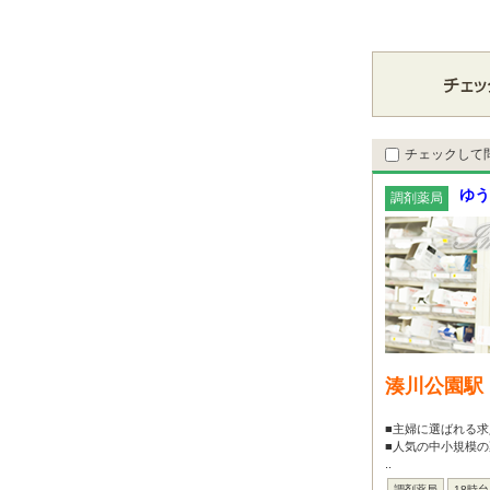
チェックして
ゆう
調剤薬局
湊川公園駅
■主婦に選ばれる求
■人気の中小規模
..
調剤薬局
18時