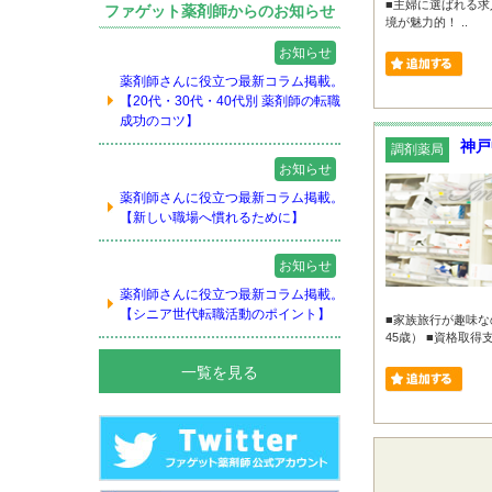
■主婦に選ばれる求
ファゲット薬剤師からのお知らせ
境が魅力的！ ..
お知らせ
薬剤師さんに役立つ最新コラム掲載。
【20代・30代・40代別 薬剤師の転職
成功のコツ】
神戸
調剤薬局
お知らせ
薬剤師さんに役立つ最新コラム掲載。
【新しい職場へ慣れるために】
お知らせ
薬剤師さんに役立つ最新コラム掲載。
【シニア世代転職活動のポイント】
■家族旅行が趣味
45歳） ■資格取得
一覧を見る