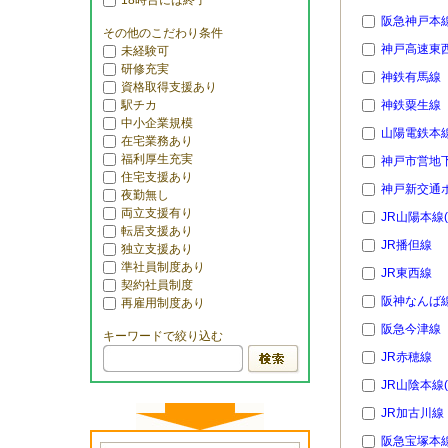
18時台には終了
阪急神戸本
その他のこだわり条件
神戸高速東
未経験可
研修充実
神鉄有馬線
資格取得支援あり
駅チカ
神鉄粟生線
中小企業規模
山陽電鉄本
在宅業務あり
福利厚生充実
神戸市営地
住宅支援あり
神戸新交通
夜勤無し
両立支援有り
JR山陽本線
転居支援あり
JR播但線
独立支援あり
準社員制度あり
JR東西線
契約社員制度
阪神なんば
再雇用制度あり
阪急今津線
キーワードで絞り込む
JR赤穂線
JR山陰本線
JR加古川線
阪急宝塚本