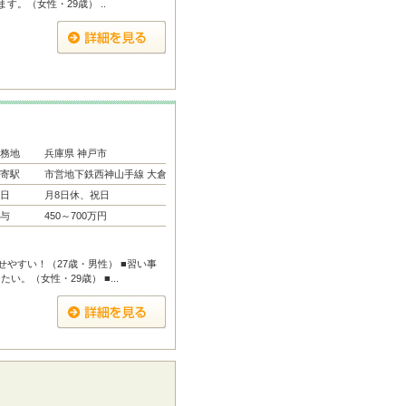
す。（女性・29歳） ..
務地
兵庫県 神戸市
寄駅
市営地下鉄西神山手線 大倉山...
日
月8日休、祝日
与
450～700万円
やすい！（27歳・男性） ■習い事
。（女性・29歳） ■...