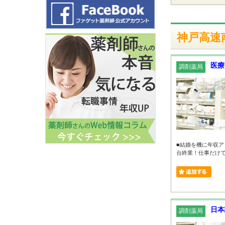
神戸高速
医療
調剤薬局
■結婚を機に年収ア
台終業！仕事だけで
日本
調剤薬局