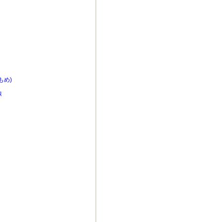
もめ)
線