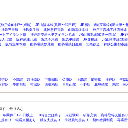
(神戸線)(神戸〜姫路)
JR山陽本線(兵庫〜和田岬)
JR福知山線(宝塚線)(新大阪〜
神鉄三田線
神鉄粟生線
北神急行電鉄
山陽電鉄本線
神戸市営地下鉄西神線
ートアイランド線
神戸新交通六甲アイランド線
JR山陽本線(姫路〜岡山)
JR
なんば線
阪神武庫川線
阪急今津線
阪急甲陽線
JR赤穂線
JR山陰本線(園部
道
阪急宝塚本線
能勢電鉄妙見線
能勢電鉄日生線
北条鉄道
神鉄公園都市線
磨寺駅
今津駅
西神南駅
甲陽園駅
佐津駅
上郡駅
竜野駅
神戸駅
平福
石野駅
夢前川駅
打出駅
西栗栖駅
月見山駅
小野駅
北埠頭駅
滝駅
三
条件で絞り込む
年間休日120日以上
18時台には終了
未経験可
研修充実
資格取得支援あ
支援有り
転居支援あり
独立支援あり
準社員制度あり
契約社員制度
再雇用