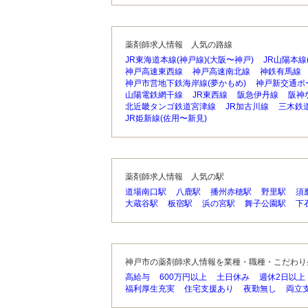
薬剤師求人情報 人気の路線
JR東海道本線(神戸線)(大阪〜神戸)
JR山陽本線
神戸高速東西線
神戸高速南北線
神鉄有馬線
神戸市営地下鉄海岸線(夢かもめ)
神戸新交通ポ
山陽電鉄網干線
JR東西線
阪急伊丹線
阪神
北近畿タンゴ鉄道宮津線
JR加古川線
三木鉄
JR姫新線(佐用〜新見)
薬剤師求人情報 人気の駅
道場南口駅
八鹿駅
播州赤穂駅
野里駅
須
大蔵谷駅
板宿駅
浜の宮駅
舞子公園駅
下
神戸市の薬剤師求人情報を業種・職種・こだわり
高給与
600万円以上
土日休み
週休2日以上
福利厚生充実
住宅支援あり
夜勤無し
両立