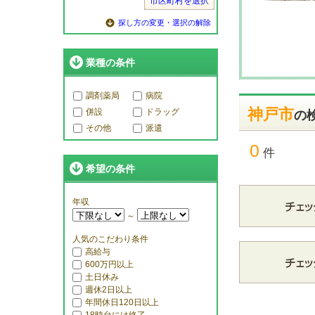
市区町村を選択
探し方の変更・選択の解除
業種の条件
調剤薬局
病院
神戸市
併設
ドラッグ
の
その他
派遣
0
件
希望の条件
年収
～
人気のこだわり条件
高給与
600万円以上
土日休み
週休2日以上
年間休日120日以上