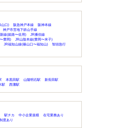
篠山口)
阪急神戸本線
阪神本線
神戸市営地下鉄山手線
姫新線(姫路〜佐用)
JR播但線
〜豊岡)
JR山陰本線(豊岡〜米子)
JR福知山線(篠山口〜福知山)
智頭急行
駅
本黒田駅
山陽明石駅
新長田駅
木駅
西灘駅
り
駅チカ
中小企業規模
在宅業務あり
制度あり