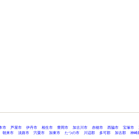
本市
芦屋市
伊丹市
相生市
豊岡市
加古川市
赤穂市
西脇市
宝塚市
朝来市
淡路市
宍粟市
加東市
たつの市
川辺郡
多可郡
加古郡
神崎