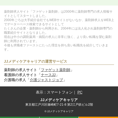
薬剤師求人サイト「ファゲット薬剤師」は2000年に薬剤師専門の求人情報サ
イトとしてスタートしました。
2000年ごろは大手紹介会社でもWEBサイトがないなか、薬剤師求人をWEB上
でデーターベース検索できるサイトとして
たくさんの企業・薬剤師から利用され、2004年には法人化され薬剤師専門の
職業紹介サイトとなりました。
現在は中小の調剤薬局・病院の求人に非常に強く、より良い転職を望む薬剤
師に利用されています。
今後も求職者ファーストにたった理念を持ち良い転職先を紹介していきま
す。
JJメディケアキャリアの運営サービス
薬剤師の求人サイト「
ファゲット薬剤師
」
看護師の求人サイト「
ナースJJ
」
介護職の求人「
介護ジャストジョブ
」
表示：
スマートフォン
｜
PC
JJメディケアキャリア
東京都江戸川区篠崎町7-21-8 第2江戸鉄ビル2階
© JJメディケアキャリア