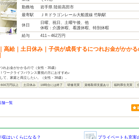
勤務地
岩手県 陸前高田市
最寄駅
ＪＲドラゴンレール大船渡線 竹駒駅
日曜、祝日、土曜午後、他
休日
休暇：介護休暇、看護休暇、特別休暇
給与
411～462万円
｜高給｜土日休み｜子供が成長するにつれお金がかかる
】
つれお金がかかるので（女性・35歳）
！ワークライフバランス重視の方におすすめ♪
して、家庭と両立したい。（女性・38歳）..
600万円以上
土日休み
18時台には終了
研修充実
資格取得支援あり
福利厚生充実
店舗一覧
年収はいくらになる？
プライベートも充実の