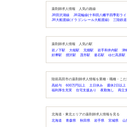
薬剤師求人情報 人気の路線
JR田沢湖線
JR花輪線(十和田八幡平四季彩ライ
JR大船渡線(ドラゴンレール大船渡線)
三陸鉄道
薬剤師求人情報 人気の駅
岩ノ下駅
大槌駅
兄畑駅
岩手和井内駅
津
好摩駅
摺沢駅
茂市駅
釜石駅
ゆだ高原駅
陸前高田市の薬剤師求人情報を業種・職種・こだ
高給与
600万円以上
土日休み
週休2日以上
福利厚生充実
住宅支援あり
夜勤無し
両立
北海道・東北エリアの薬剤師求人情報を見る
北海道
青森県
秋田県
岩手県
宮城県
山