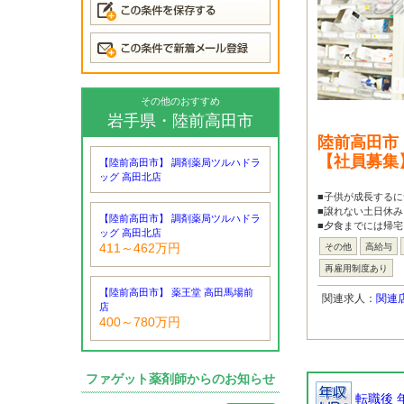
その他のおすすめ
岩手県・陸前高田市
陸前高田市
【社員募集
【陸前高田市】 調剤薬局ツルハドラ
ッグ 高田北店
■子供が成長するに
■譲れない土日休み
【陸前高田市】 調剤薬局ツルハドラ
■夕食までには帰宅
ッグ 高田北店
411～462万円
その他
高給与
再雇用制度あり
【陸前高田市】 薬王堂 高田馬場前
関連求人：
関連
店
400～780万円
ファゲット薬剤師からのお知らせ
転職後 