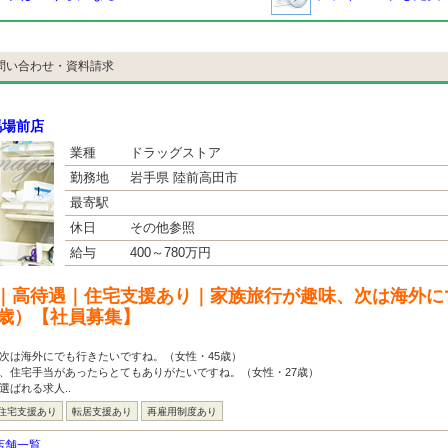
問い合わせ・資料請求
馬場前店
業種
ドラッグストア
勤務地
岩手県 陸前高田市
最寄駅
休日
その他参照
給与
400～780万円
｜高待遇｜住宅支援あり｜家族旅行が趣味、次は海外に
5歳）【社員募集】
次は海外にでも行きたいですね。（女性・45歳）
、住宅手当があったらとてもありがたいですね。（女性・27歳）
選ばれる求人..
住宅支援あり
転居支援あり
再雇用制度あり
店舗一覧