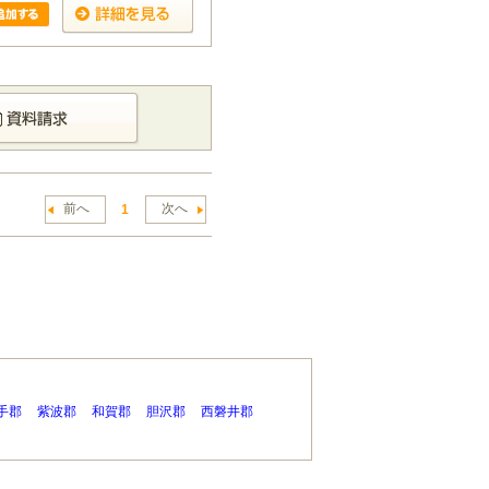
前へ
次へ
1
手郡
紫波郡
和賀郡
胆沢郡
西磐井郡