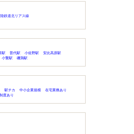
三陸鉄道北リアス線
原駅
普代駅
小佐野駅
安比高原駅
小繋駅
磯鶏駅
り
駅チカ
中小企業規模
在宅業務あり
制度あり