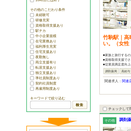
18時台には終了
その他のこだわり条件
未経験可
研修充実
資格取得支援あり
駅チカ
中小企業規模
竹駒駅｜高
在宅業務あり
い。（女性
福利厚生充実
住宅支援あり
■家族と旅行するの
夜勤無し
■資格取得支援で
両立支援有り
■従業員満足度向上
転居支援あり
調剤薬局
高給与
独立支援あり
準社員制度あり
関連求人：
関連
契約社員制度
再雇用制度あり
キーワードで絞り込む
チェックして
調剤薬
その他