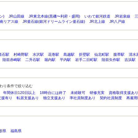
ン)
JR山田線
JR東北本線(黒磯〜利府・盛岡)
いわて銀河鉄道
JR岩泉線
南リアス線
JR釜石線(銀河ドリームライン釜石線)
JR北上線
JR八戸線
軽石駅
村崎野駅
水沢駅
花巻駅
島越駅
折壁駅
仙北町駅
腹帯駅
清水
陸前赤崎駅
二升石駅
堀内駅
平内駅
岩手二日町駅
陸前矢作駅
吉浜駅
わり条件で絞り込む
年間休日120日以上
18時台には終了
未経験可
研修充実
資格取得支援あ
支援有り
転居支援あり
独立支援あり
準社員制度あり
契約社員制度
再雇用
形県
福島県