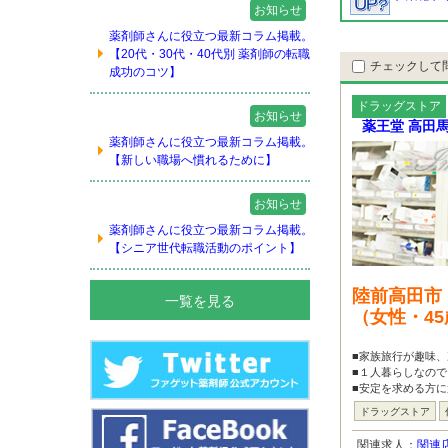
お知らせ
薬剤師さんに役立つ最新コラム掲載。
【20代・30代・40代別 薬剤師の転職
チェックして
成功のコツ】
ドラッグストア
お知らせ
薬王堂 高田
薬剤師さんに役立つ最新コラム掲載。
【新しい職場へ慣れるために】
お知らせ
薬剤師さんに役立つ最新コラム掲載。
【シニア世代転職活動のポイント】
陸前高田市
一覧を見る
（女性・4
■家族旅行が趣味、
■１人暮らしなので
■安定を求める方に
ドラッグストア
関連求人：
関連