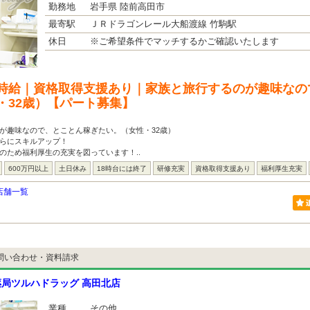
勤務地
岩手県 陸前高田市
最寄駅
ＪＲドラゴンレール大船渡線 竹駒駅
休日
※ご希望条件でマッチするかご確認いたします
時給｜資格取得支援あり｜家族と旅行するのが趣味なの
・32歳）【パート募集】
が趣味なので、とことん稼ぎたい。（女性・32歳）
さらにスキルアップ！
のため福利厚生の充実を図っています！..
600万円以上
土日休み
18時台には終了
研修充実
資格取得支援あり
福利厚生充実
店舗一覧
問い合わせ・資料請求
局ツルハドラッグ 高田北店
業種
その他