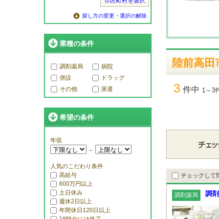
市区町村を選択
探し方の変更・選択の解除
業種の条件
陸前高田
調剤薬局
病院
併設
ドラッグ
3
件中
その他
派遣
1～3
希望の条件
年収
～
人気のこだわり条件
高給与
チェックして
600万円以上
土日休み
調剤
調剤薬局
週休2日以上
年間休日120日以上