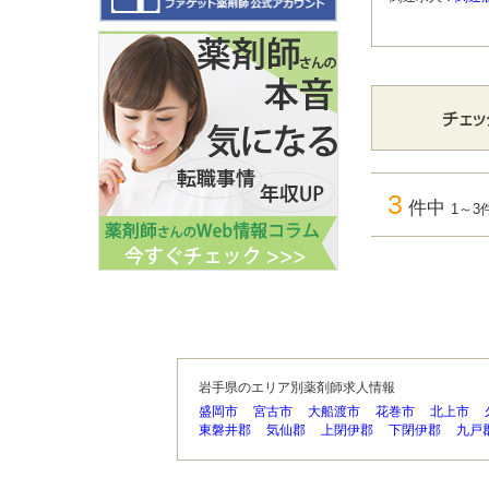
3
件中
1～3
岩手県のエリア別薬剤師求人情報
盛岡市
宮古市
大船渡市
花巻市
北上市
東磐井郡
気仙郡
上閉伊郡
下閉伊郡
九戸