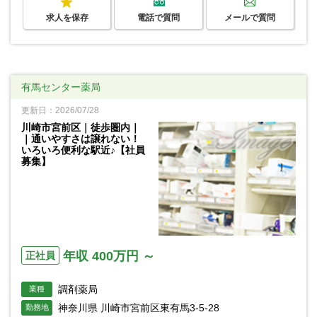
求人を保存
電話で質問
メールで質問
有馬センター薬局
更新日：2026/07/28
川崎市宮前区｜徒歩圏内｜
｜通いやすさは譲れない！
いろいろ便利な駅近♪【社員
募集】
年収 400万円 ～
正社員
調剤薬局
業種
神奈川県 川崎市宮前区東有馬3-5-28
勤務地