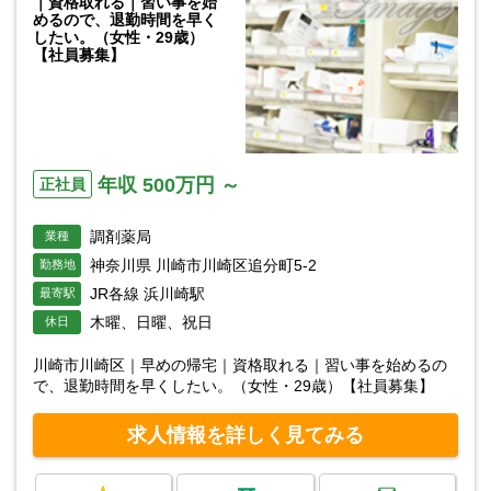
｜資格取れる｜習い事を始
めるので、退勤時間を早く
したい。（女性・29歳）
【社員募集】
年収 500万円 ～
正社員
調剤薬局
業種
神奈川県 川崎市川崎区追分町5-2
勤務地
JR各線 浜川崎駅
最寄駅
木曜、日曜、祝日
休日
川崎市川崎区｜早めの帰宅｜資格取れる｜習い事を始めるの
で、退勤時間を早くしたい。（女性・29歳）【社員募集】
求人情報を詳しく見てみる