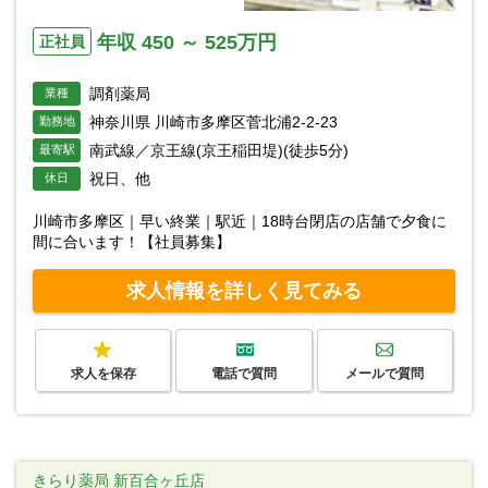
年収 450 ～ 525万円
正社員
調剤薬局
業種
神奈川県 川崎市多摩区菅北浦2-2-23
勤務地
南武線／京王線(京王稲田堤)(徒歩5分)
最寄駅
祝日、他
休日
川崎市多摩区｜早い終業｜駅近｜18時台閉店の店舗で夕食に
間に合います！【社員募集】
求人情報を詳しく見てみる
求人を保存
電話で質問
メールで質問
きらり薬局 新百合ヶ丘店