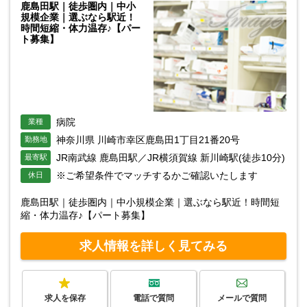
鹿島田駅｜徒歩圏内｜中小
規模企業｜選ぶなら駅近！
時間短縮・体力温存♪【パー
ト募集】
病院
業種
神奈川県 川崎市幸区鹿島田1丁目21番20号
勤務地
JR南武線 鹿島田駅／JR横須賀線 新川崎駅(徒歩10分)
最寄駅
※ご希望条件でマッチするかご確認いたします
休日
鹿島田駅｜徒歩圏内｜中小規模企業｜選ぶなら駅近！時間短
縮・体力温存♪【パート募集】
求人情報を詳しく見てみる
求人を保存
電話で質問
メールで質問