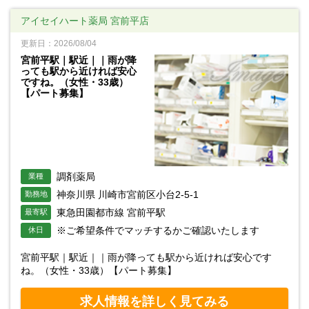
アイセイハート薬局 宮前平店
更新日：2026/08/04
宮前平駅｜駅近｜｜雨が降
っても駅から近ければ安心
ですね。（女性・33歳）
【パート募集】
調剤薬局
業種
神奈川県 川崎市宮前区小台2-5-1
勤務地
東急田園都市線 宮前平駅
最寄駅
※ご希望条件でマッチするかご確認いたします
休日
宮前平駅｜駅近｜｜雨が降っても駅から近ければ安心です
ね。（女性・33歳）【パート募集】
求人情報を詳しく見てみる