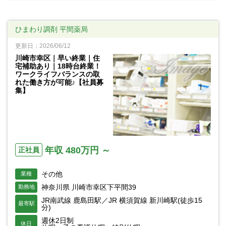
ひまわり調剤 平間薬局
更新日：2026/06/12
川崎市幸区｜早い終業｜住
宅補助あり｜18時台終業！
ワークライフバランスの取
れた働き方が可能♪【社員募
集】
年収 480万円 ～
正社員
その他
業種
神奈川県 川崎市幸区下平間39
勤務地
JR南武線 鹿島田駅／JR 横須賀線 新川崎駅(徒歩15
最寄駅
分)
週休2日制
休日