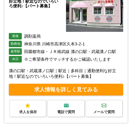
好立地！駅近なのでいろい
ろ便利♪【パート募集】
調剤薬局
業種
神奈川県 川崎市高津区久本3-2-1
勤務地
田園都市線・ＪＲ南武線 溝の口駅・武蔵溝ノ口駅
最寄駅
※ご希望条件でマッチするかご確認いたします
休日
溝の口駅・武蔵溝ノ口駅｜駅近｜多科目｜通勤便利な好立
地！駅近なのでいろいろ便利♪【パート募集】
求人情報を詳しく見てみる
求人を保存
電話で質問
メールで質問