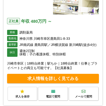
年収 480万円 ～
正社員
調剤薬局
業種
神奈川県 川崎市幸区鹿島田1-8-33
勤務地
JR南武線 鹿島田駅／JR横須賀線 新川崎駅(徒歩4分)
最寄駅
週休2日制
休日
休暇：子の看護休暇、特別休暇
川崎市幸区｜18時台終業｜駅ちか｜18時台終業！仕事とプラ
イベートとの両立も可能です。【社員募集】
求人情報を詳しく見てみる
求人を保存
電話で質問
メールで質問