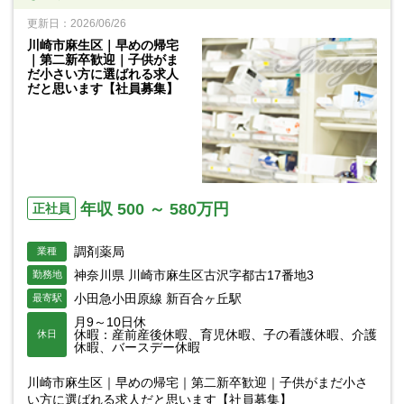
更新日：2026/06/26
川崎市麻生区｜早めの帰宅
｜第二新卒歓迎｜子供がま
だ小さい方に選ばれる求人
だと思います【社員募集】
年収 500 ～ 580万円
正社員
調剤薬局
業種
神奈川県 川崎市麻生区古沢字都古17番地3
勤務地
小田急小田原線 新百合ヶ丘駅
最寄駅
月9～10日休
休暇：産前産後休暇、育児休暇、子の看護休暇、介護
休日
休暇、バースデー休暇
川崎市麻生区｜早めの帰宅｜第二新卒歓迎｜子供がまだ小さ
い方に選ばれる求人だと思います【社員募集】