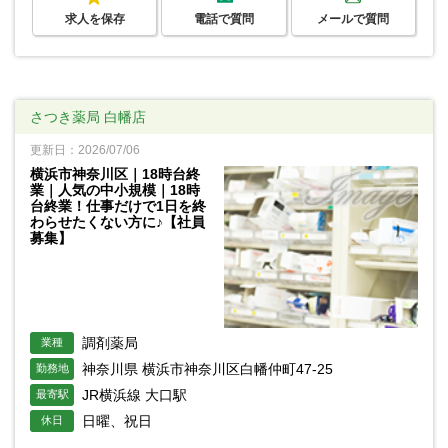
求人を保存
電話で質問
メールで質問
さつき薬局 白幡店
更新日：2026/07/06
横浜市神奈川区｜18時台終
業｜人気の中小規模｜18時
台終業！仕事だけで1日を終
わらせたくない方に♪【社員
募集】
調剤薬局
業種
神奈川県 横浜市神奈川区白幡仲町47-25
勤務地
JR横浜線 大口駅
最寄駅
日曜、祝日
休日