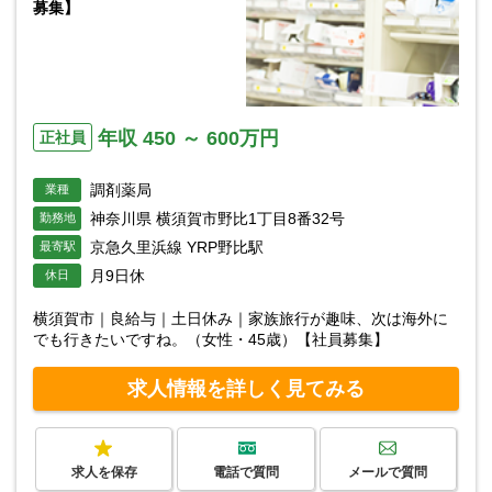
募集】
年収 450 ～ 600万円
正社員
調剤薬局
業種
神奈川県 横須賀市野比1丁目8番32号
勤務地
京急久里浜線 YRP野比駅
最寄駅
月9日休
休日
横須賀市｜良給与｜土日休み｜家族旅行が趣味、次は海外に
でも行きたいですね。（女性・45歳）【社員募集】
求人情報を詳しく見てみる
求人を保存
電話で質問
メールで質問