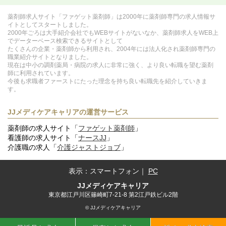
薬剤師求人サイト「ファゲット薬剤師」は2000年に薬剤師専門の求人情報サ
イトとしてスタートしました。
2000年ごろは大手紹介会社でもWEBサイトがないなか、薬剤師求人をWEB上
でデーターベース検索できるサイトとして
たくさんの企業・薬剤師から利用され、2004年には法人化され薬剤師専門の
職業紹介サイトとなりました。
現在は中小の調剤薬局・病院の求人に非常に強く、より良い転職を望む薬剤
師に利用されています。
今後も求職者ファーストにたった理念を持ち良い転職先を紹介していきま
す。
JJメディケアキャリアの運営サービス
薬剤師の求人サイト「
ファゲット薬剤師
」
看護師の求人サイト「
ナースJJ
」
介護職の求人「
介護ジャストジョブ
」
表示：
スマートフォン
｜
PC
JJメディケアキャリア
東京都江戸川区篠崎町7-21-8 第2江戸鉄ビル2階
© JJメディケアキャリア