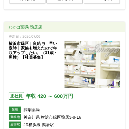
わかば薬局 鴨居店
更新日：2026/07/06
横浜市緑区｜良給与｜早い
定時｜家族も増えたので年
収アップしたい。（31歳・
男性）【社員募集】
年収 420 ～ 600万円
正社員
調剤薬局
業種
神奈川県 横浜市緑区鴨居3-8-16
勤務地
JR横浜線 鴨居駅
最寄駅