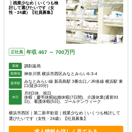
｜残業少なめ｜いくつも検
討して選びたいです（女
性・24歳）【社員募集】
年収 467 ～ 700万円
正社員
調剤薬局
業種
神奈川県 横浜市西区みなとみらい6-3-4
勤務地
みなとみらい線 新高島駅 3番出口／JR各線 横浜駅 東
最寄駅
口(徒歩10分)
月8日休、祝日
休暇：慶弔休暇結婚休暇(7日間)、介護休業(通算93
休日
日)、看護休暇(5日)、ゴールデンウィーク
横浜市西区｜第二新卒歓迎｜残業少なめ｜いくつも検討して
選びたいです（女性・24歳）【社員募集】
求人情報を詳しく見てみる