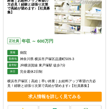
終業｜お給料アップ希望の
方必見！経験と頑張り次第
で高給が望めます♪【社員募
集】
年収 ～ 600万円
正社員
病院
業種
神奈川県 横浜市戸塚区品濃町509-3
勤務地
JR横須賀線 東戸塚駅 徒歩7分
最寄駅
完全週休2日制
休日
横浜市戸塚区｜高給｜早い終業｜お給料アップ希望の方必
見！経験と頑張り次第で高給が望めます♪【社員募集】
求人情報を詳しく見てみる