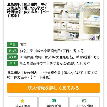
鹿島田駅｜徒歩圏内｜中小
規模企業｜選ぶなら駅近！
時間短縮・体力温存♪【パー
ト募集】
病院
業種
神奈川県 川崎市幸区鹿島田1丁目21番20号
勤務地
JR南武線 鹿島田駅／JR横須賀線 新川崎駅(徒歩10分)
最寄駅
※ご希望条件でマッチするかご確認いたします
休日
鹿島田駅｜徒歩圏内｜中小規模企業｜選ぶなら駅近！時間短
縮・体力温存♪【パート募集】
求人情報を詳しく見てみる
求人を保存
電話で質問
メールで質問