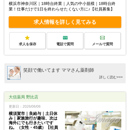
横浜市神奈川区｜18時台終業｜人気の中小規模｜18時台終
業！仕事だけで1日を終わらせたくない方に♪【社員募集】
求人情報を詳しく見てみる
求人を保存
電話で質問
メールで質問
笑顔で働いてます ママさん薬剤師
詳しく読む>>>
大信薬局 野比店
更新日：2026/06/06
横須賀市｜良給与｜土日休
み｜家族旅行が趣味、次は
海外にでも行きたいです
ね。（女性・45歳）【社員