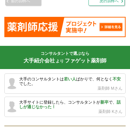
前の10件へ
次の10件へ
コンサルタントで選ぶなら
大手紹介会社
ファゲット薬剤師
より
大手のコンサルタントは
若い人
ばかりで、何となく
不安
でした。
薬剤師 Mさん
大手サイトに登録したら、コンサルタントが
新卒
で、
話
しが通じなかった！
薬剤師 Kさん