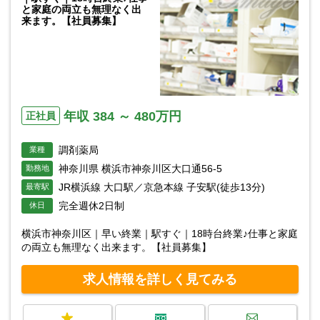
と家庭の両立も無理なく出
来ます。【社員募集】
年収 384 ～ 480万円
正社員
調剤薬局
業種
神奈川県 横浜市神奈川区大口通56-5
勤務地
JR横浜線 大口駅／京急本線 子安駅(徒歩13分)
最寄駅
完全週休2日制
休日
横浜市神奈川区｜早い終業｜駅すぐ｜18時台終業♪仕事と家庭
の両立も無理なく出来ます。【社員募集】
求人情報を詳しく見てみる