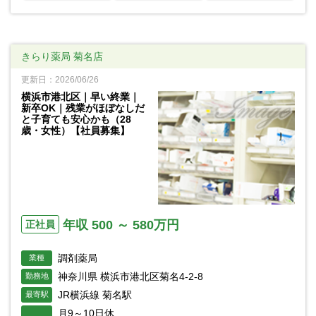
きらり薬局 菊名店
更新日：2026/06/26
横浜市港北区｜早い終業｜
新卒OK｜残業がほぼなしだ
と子育ても安心かも（28
歳・女性）【社員募集】
年収 500 ～ 580万円
正社員
調剤薬局
業種
神奈川県 横浜市港北区菊名4-2-8
勤務地
JR横浜線 菊名駅
最寄駅
月9～10日休