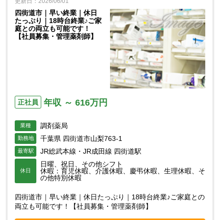
更新日：2026/06/01
四街道市｜早い終業｜休日
たっぷり｜18時台終業♪ご家
庭との両立も可能です！
【社員募集・管理薬剤師】
年収 ～ 616万円
正社員
調剤薬局
業種
千葉県 四街道市山梨763-1
勤務地
JR総武本線・JR成田線 四街道駅
最寄駅
日曜、祝日、その他シフト
休暇：育児休暇、介護休暇、慶弔休暇、生理休暇、そ
休日
の他特別休暇
四街道市｜早い終業｜休日たっぷり｜18時台終業♪ご家庭との
両立も可能です！【社員募集・管理薬剤師】