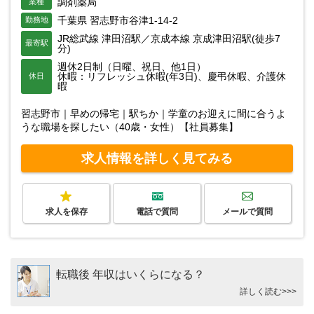
調剤薬局
業種
千葉県 習志野市谷津1-14-2
勤務地
JR総武線 津田沼駅／京成本線 京成津田沼駅(徒歩7
最寄駅
分)
週休2日制（日曜、祝日、他1日）
休暇：リフレッシュ休暇(年3日)、慶弔休暇、介護休
休日
暇
習志野市｜早めの帰宅｜駅ちか｜学童のお迎えに間に合うよ
うな職場を探したい（40歳・女性）【社員募集】
求人情報を詳しく見てみる
求人を保存
電話で質問
メールで質問
転職後 年収はいくらになる？
詳しく読む>>>