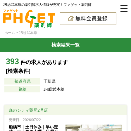
JR総武本線の薬剤師求人情報が充実！ファゲット薬剤師
ホーム
JR総武本線
検索結果一覧
393
件の求人があります
[検索条件]
都道府県
千葉県
路線
JR総武本線
森のシティ薬局2号店
更新日：2026/07/22
船橋市｜土日休み｜早い定