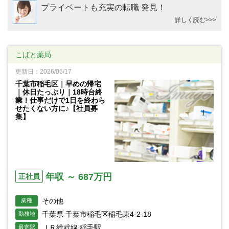
プライベートも充実の転職 発見！
詳しく読む>>>
こばと薬局
更新日：2026/06/17
千葉市稲毛区｜早めの帰宅
｜休日たっぷり｜18時台終
業！仕事だけで1日を終わら
せたくない方に♪【社員募
集】
年収 ～ 687万円
正社員
その他
業種
千葉県 千葉市稲毛区稲毛東4-2-18
勤務地
ＪＲ総武線 稲毛駅
最寄駅