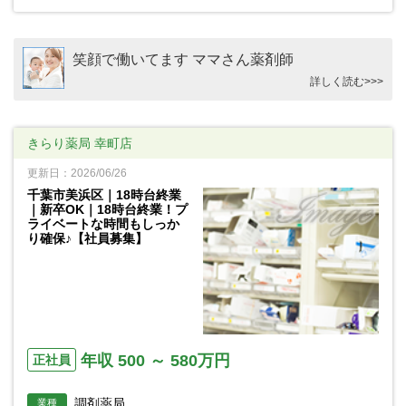
笑顔で働いてます ママさん薬剤師
詳しく読む>>>
きらり薬局 幸町店
更新日：2026/06/26
千葉市美浜区｜18時台終業
｜新卒OK｜18時台終業！プ
ライベートな時間もしっか
り確保♪【社員募集】
年収 500 ～ 580万円
正社員
調剤薬局
業種