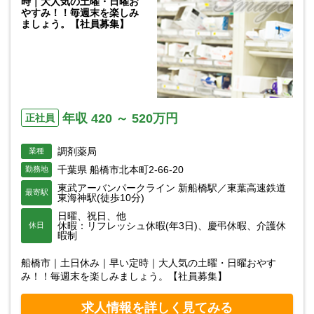
時｜大人気の土曜・日曜お
やすみ！！毎週末を楽しみ
ましょう。【社員募集】
年収 420 ～ 520万円
正社員
調剤薬局
業種
千葉県 船橋市北本町2-66-20
勤務地
東武アーバンパークライン 新船橋駅／東葉高速鉄道
最寄駅
東海神駅(徒歩10分)
日曜、祝日、他
休暇：リフレッシュ休暇(年3日)、慶弔休暇、介護休
休日
暇制
船橋市｜土日休み｜早い定時｜大人気の土曜・日曜おやす
み！！毎週末を楽しみましょう。【社員募集】
求人情報を詳しく見てみる