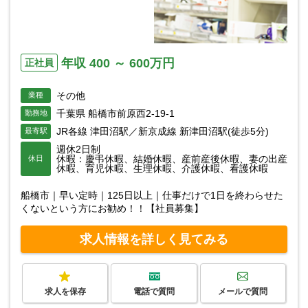
年収 400 ～ 600万円
正社員
その他
業種
千葉県 船橋市前原西2-19-1
勤務地
JR各線 津田沼駅／新京成線 新津田沼駅(徒歩5分)
最寄駅
週休2日制
休暇：慶弔休暇、結婚休暇、産前産後休暇、妻の出産
休日
休暇、育児休暇、生理休暇、介護休暇、看護休暇
船橋市｜早い定時｜125日以上｜仕事だけで1日を終わらせた
くないという方にお勧め！！【社員募集】
求人情報を詳しく見てみる
求人を保存
電話で質問
メールで質問