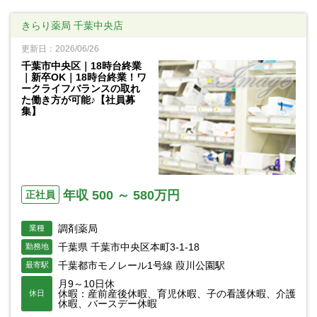
きらり薬局 千葉中央店
更新日：2026/06/26
千葉市中央区｜18時台終業
｜新卒OK｜18時台終業！ワ
ークライフバランスの取れ
た働き方が可能♪【社員募
集】
年収 500 ～ 580万円
正社員
調剤薬局
業種
千葉県 千葉市中央区本町3-1-18
勤務地
千葉都市モノレール1号線 葭川公園駅
最寄駅
月9～10日休
休暇：産前産後休暇、育児休暇、子の看護休暇、介護
休日
休暇、バースデー休暇