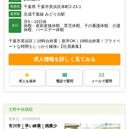
千葉県 千葉市美浜区幸町2-23-1
勤務地
京成千葉線 みどり台駅
最寄駅
月9～10日休
休暇：産前産後休暇、育児休暇、子の看護休暇、介護
休日
休暇、バースデー休暇
千葉市美浜区｜18時台終業｜新卒OK｜18時台終業！プライベ
ートな時間もしっかり確保♪【社員募集】
求人情報を詳しく見てみる
求人を保存
電話で質問
メールで質問
大野中央病院
更新日：2026/06/24
市川市｜早い終業｜残業少