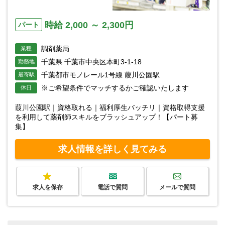
時給 2,000 ～ 2,300円
パート
調剤薬局
業種
千葉県 千葉市中央区本町3-1-18
勤務地
千葉都市モノレール1号線 葭川公園駅
最寄駅
※ご希望条件でマッチするかご確認いたします
休日
葭川公園駅｜資格取れる｜福利厚生バッチリ｜資格取得支援
を利用して薬剤師スキルをブラッシュアップ！【パート募
集】
求人情報を詳しく見てみる
求人を保存
電話で質問
メールで質問