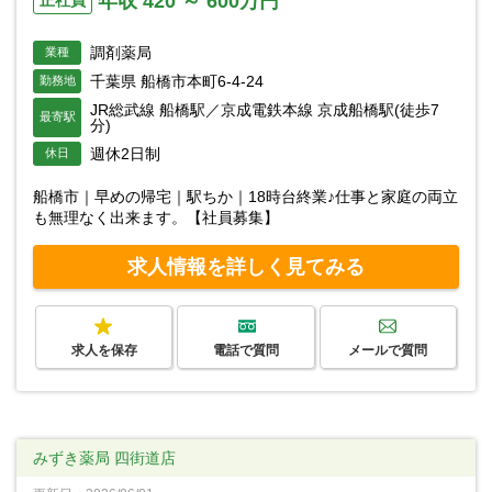
年収 420 ～ 600万円
調剤薬局
業種
千葉県 船橋市本町6-4-24
勤務地
JR総武線 船橋駅／京成電鉄本線 京成船橋駅(徒歩7
最寄駅
分)
週休2日制
休日
船橋市｜早めの帰宅｜駅ちか｜18時台終業♪仕事と家庭の両立
も無理なく出来ます。【社員募集】
求人情報を詳しく見てみる
求人を保存
電話で質問
メールで質問
みずき薬局 四街道店