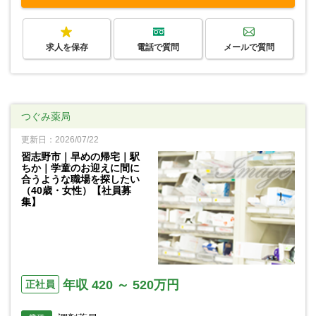
求人を保存
電話で質問
メールで質問
つぐみ薬局
更新日：2026/07/22
習志野市｜早めの帰宅｜駅
ちか｜学童のお迎えに間に
合うような職場を探したい
（40歳・女性）【社員募
集】
年収 420 ～ 520万円
正社員