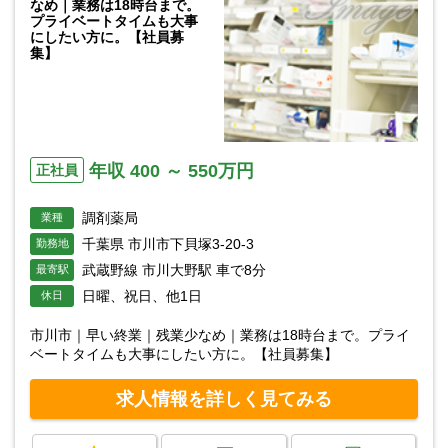
なめ｜業務は18時台まで。
プライベートタイムも大事
にしたい方に。【社員募
集】
年収 400 ～ 550万円
正社員
調剤薬局
業種
千葉県 市川市下貝塚3-20-3
勤務地
武蔵野線 市川大野駅 車で8分
最寄駅
日曜、祝日、他1日
休日
市川市｜早い終業｜残業少なめ｜業務は18時台まで。プライ
ベートタイムも大事にしたい方に。【社員募集】
求人情報を詳しく見てみる