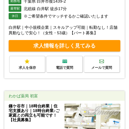
千葉県 白井市復1439-2
勤務地
北総線 白井駅 徒歩17分
最寄駅
※ご希望条件でマッチするかご確認いたします
休日
白井駅｜中小規模企業｜スキルアップ可能｜転勤なし！店舗
異動なしで安心！（女性・53歳）【パート募集】
求人情報を詳しく見てみる
求人を保存
電話で質問
メールで質問
わかば薬局 初富
鎌ケ谷市｜18時台終業｜住
宅支援あり｜18時台終業♪ご
家庭との両立も可能です！
【社員募集】