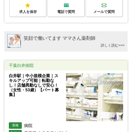
求人を保存
電話で質問
メールで質問
笑顔で働いてます ママさん薬剤師
詳しく読む>>>
千葉白井病院
白井駅｜中小規模企業｜ス
キルアップ可能｜転勤な
し！店舗異動なしで安心！
（女性・53歳）【パート募
集】
病院
業種