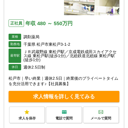
年収 480 ～ 550万円
正社員
調剤薬局
業種
千葉県 松戸市東松戸3-1-2
勤務地
ＪＲ武蔵野線 東松戸駅／京成電鉄成田スカイアクセ
ス線 東松戸駅(徒歩1分)／北総鉄道北総線 東松戸駅
最寄駅
(徒歩1分)
週休2.5日制
休日
松戸市｜早い終業｜週休2.5日｜終業後のプライベートタイム
を充分活用できます♪【社員募集】
求人情報を詳しく見てみる
求人を保存
電話で質問
メールで質問