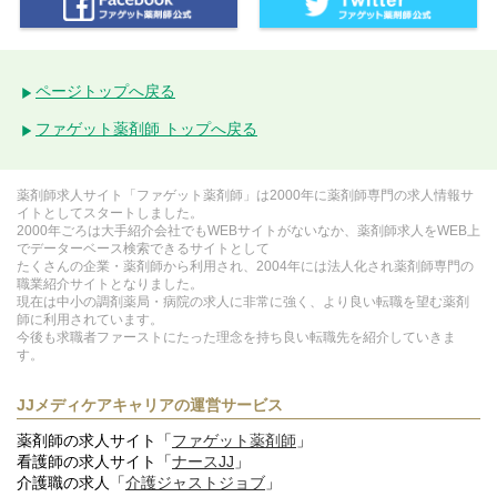
ページトップへ戻る
ファゲット薬剤師 トップへ戻る
薬剤師求人サイト「ファゲット薬剤師」は2000年に薬剤師専門の求人情報サ
イトとしてスタートしました。
2000年ごろは大手紹介会社でもWEBサイトがないなか、薬剤師求人をWEB上
でデーターベース検索できるサイトとして
たくさんの企業・薬剤師から利用され、2004年には法人化され薬剤師専門の
職業紹介サイトとなりました。
現在は中小の調剤薬局・病院の求人に非常に強く、より良い転職を望む薬剤
師に利用されています。
今後も求職者ファーストにたった理念を持ち良い転職先を紹介していきま
す。
JJメディケアキャリアの運営サービス
薬剤師の求人サイト「
ファゲット薬剤師
」
看護師の求人サイト「
ナースJJ
」
介護職の求人「
介護ジャストジョブ
」