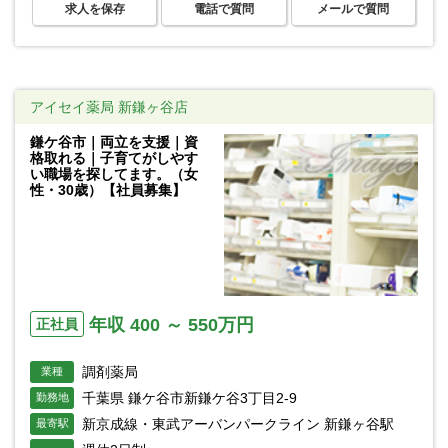
求人を保存
電話で質問
メールで質問
アイセイ薬局 新鎌ヶ谷店
鎌ケ谷市｜両立を支援｜資
格取れる｜子育てがしやす
い職場を探してます。（女
性・30歳）【社員募集】
年収 400 ～ 550万円
正社員
調剤薬局
業種
千葉県 鎌ケ谷市新鎌ケ谷3丁目2-9
勤務地
新京成線・東武アーバンパークライン 新鎌ヶ谷駅
最寄駅