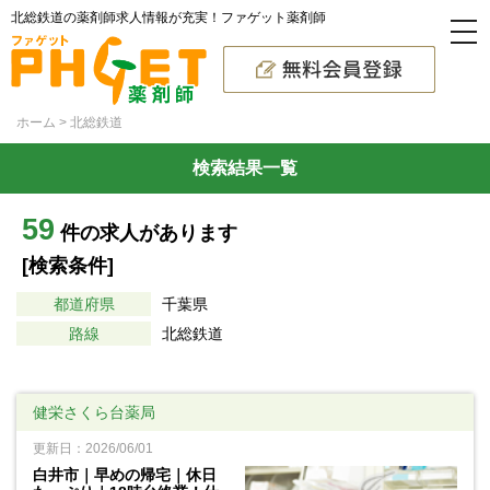
北総鉄道の薬剤師求人情報が充実！ファゲット薬剤師
ホーム
北総鉄道
検索結果一覧
59
件の求人があります
[検索条件]
都道府県
千葉県
路線
北総鉄道
健栄さくら台薬局
更新日：2026/06/01
白井市｜早めの帰宅｜休日