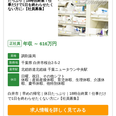
たっぷり｜18時台終業！仕
事だけで1日を終わらせたく
ない方に♪【社員募集】
年収 ～ 616万円
正社員
調剤薬局
業種
千葉県 白井市桜台2-5-2
勤務地
北総鉄道北総線 千葉ニュータウン中央駅
最寄駅
日曜、祝日、その他シフト
休暇：産前産後休暇、育児休暇、生理休暇、介護休
休日
暇、慶弔休暇、他特別休暇
白井市｜早めの帰宅｜休日たっぷり｜18時台終業！仕事だけ
で1日を終わらせたくない方に♪【社員募集】
求人情報を詳しく見てみる