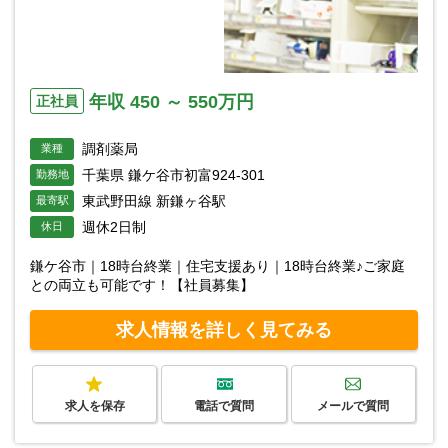
年収 450 ～ 550万円
正社員
調剤薬局
業種
千葉県 鎌ケ谷市初富924-301
勤務地
東武野田線 新鎌ヶ谷駅
最寄駅
週休2日制
休日
鎌ケ谷市｜18時台終業｜住宅支援あり｜18時台終業♪ご家庭
との両立も可能です！【社員募集】
求人情報を詳しく見てみる
求人を保存
電話で質問
メールで質問