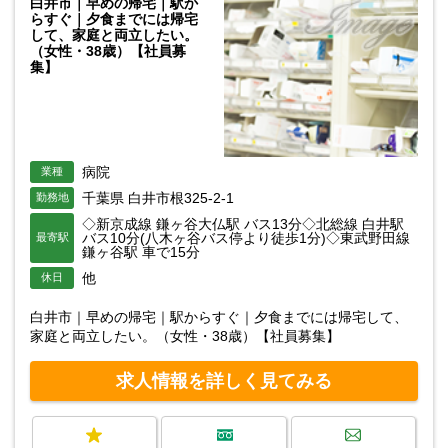
白井市｜早めの帰宅｜駅か
らすぐ｜夕食までには帰宅
して、家庭と両立したい。
（女性・38歳）【社員募
集】
病院
業種
千葉県 白井市根325-2-1
勤務地
◇新京成線 鎌ヶ谷大仏駅 バス13分◇北総線 白井駅
バス10分(八木ヶ谷バス停より徒歩1分)◇東武野田線
最寄駅
鎌ヶ谷駅 車で15分
他
休日
白井市｜早めの帰宅｜駅からすぐ｜夕食までには帰宅して、
家庭と両立したい。（女性・38歳）【社員募集】
求人情報を詳しく見てみる