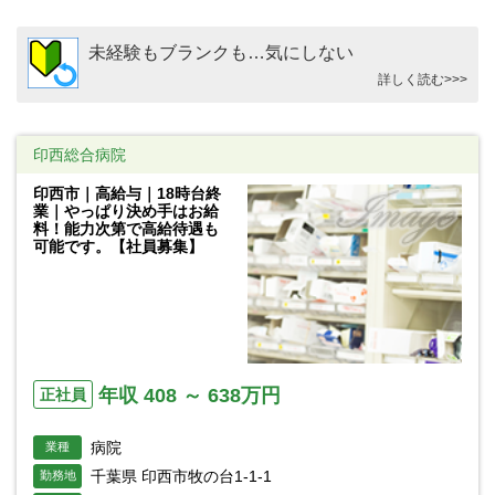
未経験もブランクも…気にしない
詳しく読む>>>
印西総合病院
印西市｜高給与｜18時台終
業｜やっぱり決め手はお給
料！能力次第で高給待遇も
可能です。【社員募集】
年収 408 ～ 638万円
正社員
病院
業種
千葉県 印西市牧の台1-1-1
勤務地