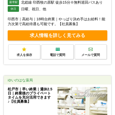
北総線 印西牧の原駅 徒歩15分※無料巡回バスあり
最寄駅
日曜、祝日、他
休日
印西市｜高給与｜18時台終業｜やっぱり決め手はお給料！能
力次第で高給待遇も可能です。【社員募集】
求人情報を詳しく見てみる
求人を保存
電話で質問
メールで質問
ゆいのはな薬局
松戸市｜早い終業｜週休2.5
日｜終業後のプライベート
タイムを充分活用できます
♪【社員募集】