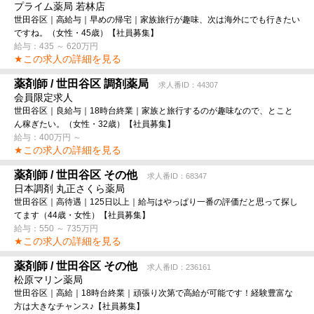
プライム薬局 若林店
世田谷区｜高給与｜早めの帰宅｜家族旅行が趣味、次は海外にでも行きたい
ですね。（女性・45歳）【社員募集】
給与：435 ～ 620万円
★この求人の詳細を見る
薬剤師 / 世田谷区 調剤薬局
求人番ID：44307
会員限定求人
世田谷区｜良給与｜18時台終業｜家族と旅行するのが趣味なので、とこと
ん稼ぎたい。（女性・32歳）【社員募集】
給与：400万円 ～
★この求人の詳細を見る
薬剤師 / 世田谷区 その他
求人番ID：68347
日本調剤 丸正さくら薬局
世田谷区｜高待遇｜125日以上｜給与はやっぱり一番の評価だと思って探し
てます（44歳・女性）【社員募集】
給与：550 ～ 735万円
★この求人の詳細を見る
薬剤師 / 世田谷区 その他
求人番ID：236161
松原マリン薬局
世田谷区｜高給｜18時台終業｜頑張り次第で高給が可能です！経験豊富な
方は大きなチャンス♪【社員募集】