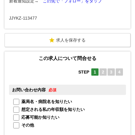
新着通知設定→
この先で「フォロー」をタップ
JJYKZ-113477
求人を保存する
この求人について問合せる
STEP
1
2
3
4
お問い合わせ内容
お
必須
薬局名・病院名を知りたい
想定される私の年収額を知りたい
応募可能か知りたい
メ
その他