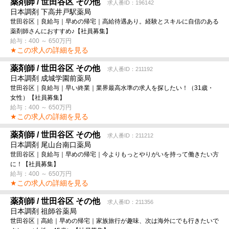
薬剤師 / 世田谷区 その他
求人番ID：196142
日本調剤 下高井戸駅薬局
世田谷区｜良給与｜早めの帰宅｜高給待遇あり。経験とスキルに自信のある
薬剤師さんにおすすめ♪【社員募集】
給与：400 ～ 650万円
★この求人の詳細を見る
薬剤師 / 世田谷区 その他
求人番ID：211192
日本調剤 成城学園前薬局
世田谷区｜良給与｜早い終業｜業界最高水準の求人を探したい！（31歳・
女性）【社員募集】
給与：400 ～ 650万円
★この求人の詳細を見る
薬剤師 / 世田谷区 その他
求人番ID：211212
日本調剤 尾山台南口薬局
世田谷区｜良給与｜早めの帰宅｜今よりもっとやりがいを持って働きたい方
に！【社員募集】
給与：400 ～ 650万円
★この求人の詳細を見る
薬剤師 / 世田谷区 その他
求人番ID：211356
日本調剤 祖師谷薬局
世田谷区｜高給｜早めの帰宅｜家族旅行が趣味、次は海外にでも行きたいで