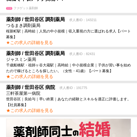
ファゲット薬剤師
注目
薬剤師 / 世田谷区 調剤薬局
求人番ID：143211
つるまき調剤薬局
桜新町駅｜高時給｜人気の中小規模｜収入重視の方に選ばれる求人【パート
募集】
★この求人の詳細を見る
薬剤師 / 世田谷区 調剤薬局
求人番ID：82431
ジャスミン薬局
千歳船橋駅・祖師ヶ谷大蔵駅｜高時給｜中小規模企業｜子供が習い事を始め
たので稼げるところを探したい。（女性・41歳）【パート募集】
★この求人の詳細を見る
薬剤師 / 世田谷区 病院
求人番ID：191775
三軒茶屋第一病院
世田谷区｜良給与｜早い終業｜あなたの経験とスキルを適正に評価します。
【社員募集】
★この求人の詳細を見る