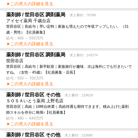
★この求人の詳細を見る
薬剤師 / 世田谷区 調剤薬局
求人番ID：76789
アイセイ薬局 千歳台店
世田谷区｜良給与｜早い定時｜家族も増えたので年収アップしたい。（31
歳・男性）【社員募集】
給与：400 ～ 550万円
★この求人の詳細を見る
薬剤師 / 世田谷区 調剤薬局
求人番ID：143774
世田谷店
世田谷区｜高給与｜新卒歓迎｜家族旅行が趣味、次は海外にでも行きたいで
すね。（女性・45歳）【社員募集・店長】
給与：550 ～ 700万円
★この求人の詳細を見る
薬剤師 / 世田谷区 その他
求人番ID：129618
ＳＯＳＡいとう薬局 上野毛店
世田谷区｜高給｜18時台終業｜高給待遇も期待できます。積み上げた薬剤
師スキルを存分に発揮♪【社員募集】
給与：480 ～ 640万円
★この求人の詳細を見る
薬剤師 / 世田谷区 その他
求人番ID：215685