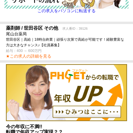
この求人をパソコンに転送する
薬剤師 / 世田谷区 その他
求人番ID：39126
尾山台薬局
世田谷区｜高給｜18時台終業｜頑張り次第で高給が可能です！経験豊富な
方は大きなチャンス♪【社員募集】
給与：400 ～ 600万円
★この求人の詳細を見る
今の年収に不満!!
転職で年収アップ実現？？