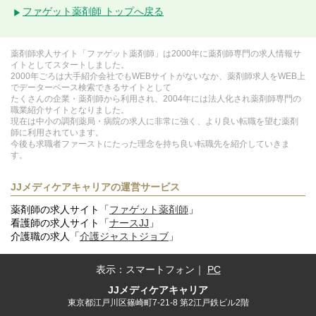
ファゲット薬剤師 トップへ戻る
薬剤師求人サイト「ファゲット薬剤師」は2000年に薬剤師専門の求人情報サ
イトとしてスタートしました。
2000年ごろは大手紹介会社でもWEBサイトがないなか、薬剤師求人をWEB上
でデーターベース検索できるサイトとして
たくさんの企業・薬剤師から利用され、2004年には法人化され薬剤師専門の
職業紹介サイトとなりました。
現在は中小の調剤薬局・病院の求人に非常に強く、より良い転職を望む薬剤
師に利用されています。
今後も求職者ファーストにたった理念を持ち良い転職先を紹介していきま
す。
JJメディケアキャリアの運営サービス
薬剤師の求人サイト「
ファゲット薬剤師
」
看護師の求人サイト「
ナースJJ
」
介護職の求人「
介護ジャストジョブ
」
表示：
スマートフォン
｜
PC
JJメディケアキャリア
東京都江戸川区篠崎町7-21-8 第2江戸鉄ビル2階