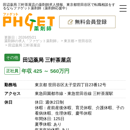
田辺薬局 三軒茶屋店の薬剤師求人情報、東京都世田谷区で転職相談をす
るならファゲット薬剤師（薬剤師応援中）
更新日：2026/05/21
薬剤師の求人「ファゲット薬剤師」
東京都
世田谷区
田辺薬局 三軒茶屋店
その他
田辺薬局 三軒茶屋店
年収 425 ～ 560万円
正社員
勤務地
東京都 世田谷区太子堂四丁目23番12号
アクセス
東急田園都市線・東急世田谷線 三軒茶屋駅
休日
休日: 週休2日制
休暇：産前産後休暇、育児休暇、介護休暇、子の
看病休暇、生理休暇、慶弔休暇
年間休日: 125日
夏季休暇: あり
年末年始休暇: あり