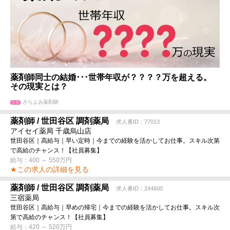
薬剤師同士の結婚･･･世帯年収が？？？？万を超える。
その現実とは？
さらよみ薬剤師
注目
薬剤師 / 世田谷区 調剤薬局
求人番ID：77013
アイセイ薬局 千歳烏山店
世田谷区｜高給与｜早い定時｜今までの経験を活かしてお仕事。スキル次第
で高給のチャンス！【社員募集】
給与：400 ～ 550万円
★この求人の詳細を見る
薬剤師 / 世田谷区 調剤薬局
求人番ID：244600
三宿薬局
世田谷区｜高給与｜早めの帰宅｜今までの経験を活かしてお仕事。スキル次
第で高給のチャンス！【社員募集】
給与：420 ～ 520万円