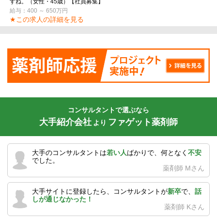
すね。（女性・45歳）【社員募集】
給与：400 ～ 650万円
★この求人の詳細を見る
コンサルタントで選ぶなら
大手紹介会社
ファゲット薬剤師
より
大手のコンサルタントは
若い人
ばかりで、何となく
不安
でした。
薬剤師 Mさん
大手サイトに登録したら、コンサルタントが
新卒
で、
話
しが通じなかった！
薬剤師 Kさん