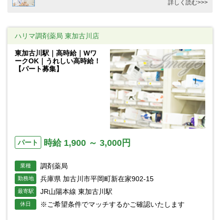
詳しく読む>>>
ハリマ調剤薬局 東加古川店
東加古川駅｜高時給｜Wワ
ークOK｜うれしい高時給！
【パート募集】
時給 1,900 ～ 3,000円
パート
調剤薬局
業種
兵庫県 加古川市平岡町新在家902-15
勤務地
JR山陽本線 東加古川駅
最寄駅
※ご希望条件でマッチするかご確認いたします
休日