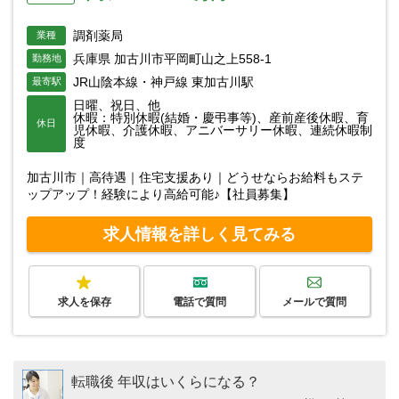
調剤薬局
業種
兵庫県 加古川市平岡町山之上558-1
勤務地
JR山陰本線・神戸線 東加古川駅
最寄駅
日曜、祝日、他
休暇：特別休暇(結婚・慶弔事等)、産前産後休暇、育
休日
児休暇、介護休暇、アニバーサリー休暇、連続休暇制
度
加古川市｜高待遇｜住宅支援あり｜どうせならお給料もステ
ップアップ！経験により高給可能♪【社員募集】
求人情報を詳しく見てみる
求人を保存
電話で質問
メールで質問
転職後 年収はいくらになる？