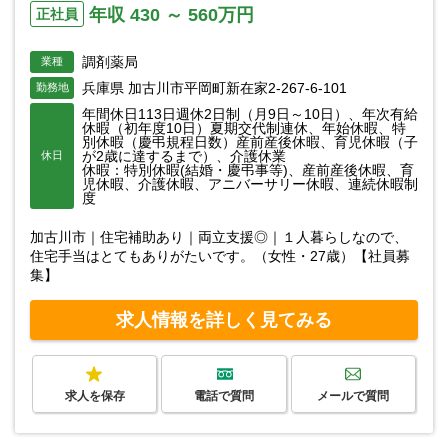
年収 430 ～ 560万円
正社員
調剤薬局
業種
兵庫県 加古川市平岡町新在家2-267-6-101
勤務地
年間休日113日週休2日制（月9日～10日）、年次有給
休暇（初年度10日）夏期交代制連休、年始休暇、特
別休暇（慶弔規程日数）産前産後休暇、育児休暇（子
が2歳に達するまで）、介護休業
休日
休暇：特別休暇(結婚・慶弔事等)、産前産後休暇、育
児休暇、介護休暇、アニバーサリー休暇、連続休暇制
度
加古川市｜住宅補助あり｜両立支援◎｜１人暮らしなので、
住宅手当はとてもありがたいです。（女性・27歳）【社員募
集】
求人情報を詳しく見てみる
求人を保存
電話で質問
メールで質問