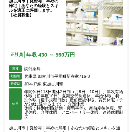
加古川市｜良給与｜早めの
帰宅｜あなたの経験とスキ
ルを適正に評価します。
【社員募集】
年収 430 ～ 560万円
正社員
調剤薬局
業種
兵庫県 加古川市平岡町新在家716-8
勤務地
JR神戸線 東加古川駅
最寄駅
年間休日113日週休2日制（月9日～10日）、年次有給
休暇（初年度10日）夏期交代制連休、年始休暇、特
別休暇（慶弔規程日数）産前産後休暇、育児休暇（子
が2歳に達するまで）、介護休業
休日
休暇：特別休暇(結婚・慶弔事等)、産前産後休暇、育
児休暇、介護休暇、アニバーサリー休暇、連続休暇制
度
加古川市｜良給与｜早めの帰宅｜あなたの経験とスキルを適