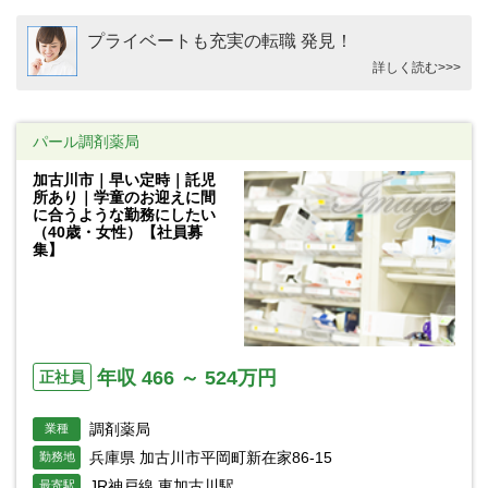
プライベートも充実の転職 発見！
詳しく読む>>>
パール調剤薬局
加古川市｜早い定時｜託児
所あり｜学童のお迎えに間
に合うような勤務にしたい
（40歳・女性）【社員募
集】
年収 466 ～ 524万円
正社員
調剤薬局
業種
兵庫県 加古川市平岡町新在家86-15
勤務地
JR神戸線 東加古川駅
最寄駅