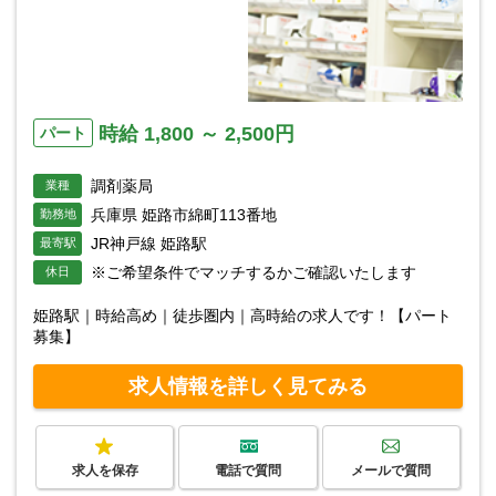
時給 1,800 ～ 2,500円
パート
調剤薬局
業種
兵庫県 姫路市綿町113番地
勤務地
JR神戸線 姫路駅
最寄駅
※ご希望条件でマッチするかご確認いたします
休日
姫路駅｜時給高め｜徒歩圏内｜高時給の求人です！【パート
募集】
求人情報を詳しく見てみる
求人を保存
電話で質問
メールで質問