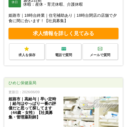
週休2日制
休日
休暇：産休・育児休暇、介護休暇
姫路市｜18時台終業｜住宅補助あり｜18時台閉店の店舗で夕
食に間に合います！【社員募集】
求人情報を詳しく見てみる
求人を保存
電話で質問
メールで質問
ひめじ保健薬局
更新日：2026/06/09
姫路市｜高給与｜早い定時
｜給与はやっぱり一番の評
価だと思って探してます
（44歳・女性）【社員募
集・管理薬剤師】