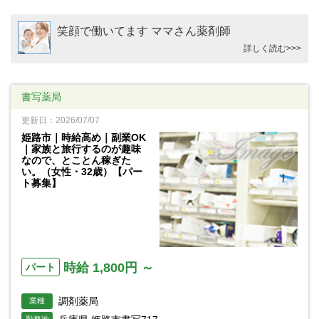
笑顔で働いてます ママさん薬剤師
詳しく読む>>>
書写薬局
更新日：2026/07/07
姫路市｜時給高め｜副業OK
｜家族と旅行するのが趣味
なので、とことん稼ぎた
い。（女性・32歳）【パー
ト募集】
時給 1,800円 ～
パート
調剤薬局
業種
勤務地