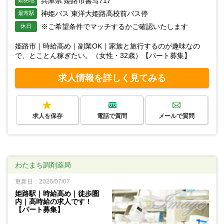
兵庫県 姫路市書写717
神姫バス 東洋大姫路高校前バス停
最寄駅
※ご希望条件でマッチするかご確認いたします
休日
姫路市｜時給高め｜副業OK｜家族と旅行するのが趣味なの
で、とことん稼ぎたい。（女性・32歳）【パート募集】
求人情報を詳しく見てみる
求人を保存
電話で質問
メールで質問
わたまち調剤薬局
更新日：2026/07/07
姫路駅｜時給高め｜徒歩圏
内｜高時給の求人です！
【パート募集】