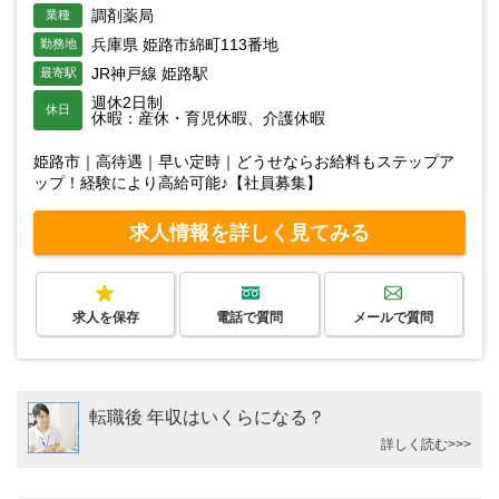
調剤薬局
業種
兵庫県 姫路市綿町113番地
勤務地
JR神戸線 姫路駅
最寄駅
週休2日制
休日
休暇：産休・育児休暇、介護休暇
姫路市｜高待遇｜早い定時｜どうせならお給料もステップア
ップ！経験により高給可能♪【社員募集】
求人情報を詳しく見てみる
求人を保存
電話で質問
メールで質問
転職後 年収はいくらになる？
詳しく読む>>>