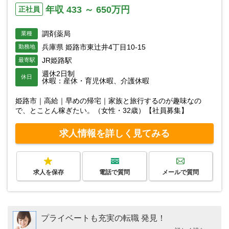
年収 433 ～ 650万円
正社員
調剤薬局
業種
兵庫県 姫路市東辻井4丁目10-15
勤務地
JR姫路駅
最寄駅
週休2日制
休日
休暇：産休・育児休暇、介護休暇
姫路市｜高給｜早めの帰宅｜家族と旅行するのが趣味なの
で、とことん稼ぎたい。（女性・32歳）【社員募集】
求人情報を詳しく見てみる
求人を保存
電話で質問
メールで質問
プライベートも充実の転職 発見！