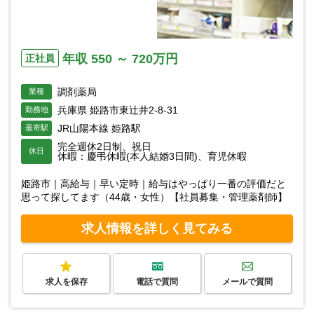
年収 550 ～ 720万円
正社員
調剤薬局
業種
兵庫県 姫路市東辻井2-8-31
勤務地
JR山陽本線 姫路駅
最寄駅
完全週休2日制、祝日
休日
休暇：慶弔休暇(本人結婚3日間)、育児休暇
姫路市｜高給与｜早い定時｜給与はやっぱり一番の評価だと
思って探してます（44歳・女性）【社員募集・管理薬剤師】
求人情報を詳しく見てみる
求人を保存
電話で質問
メールで質問