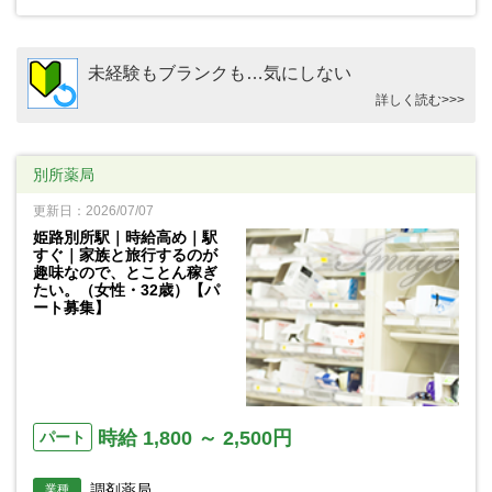
未経験もブランクも…気にしない
詳しく読む>>>
別所薬局
更新日：2026/07/07
姫路別所駅｜時給高め｜駅
すぐ｜家族と旅行するのが
趣味なので、とことん稼ぎ
たい。（女性・32歳）【パ
ート募集】
時給 1,800 ～ 2,500円
パート
調剤薬局
業種