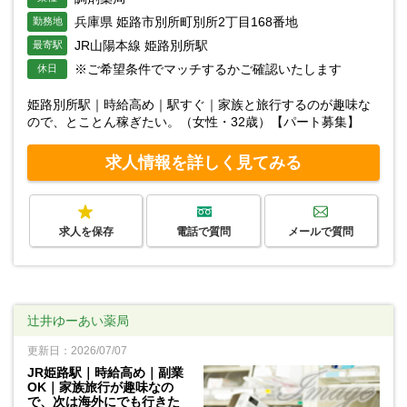
兵庫県 姫路市別所町別所2丁目168番地
勤務地
JR山陽本線 姫路別所駅
最寄駅
※ご希望条件でマッチするかご確認いたします
休日
姫路別所駅｜時給高め｜駅すぐ｜家族と旅行するのが趣味な
ので、とことん稼ぎたい。（女性・32歳）【パート募集】
求人情報を詳しく見てみる
求人を保存
電話で質問
メールで質問
辻井ゆーあい薬局
更新日：2026/07/07
JR姫路駅｜時給高め｜副業
OK｜家族旅行が趣味なの
で、次は海外にでも行きた