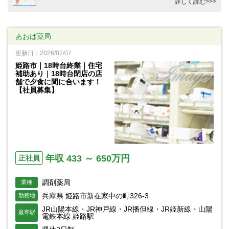
詳しく読む>>>
あおば薬局
更新日：2026/07/07
姫路市｜18時台終業｜住宅
補助あり｜18時台閉店の店
舗で夕食に間に合います！
【社員募集】
年収 433 ～ 650万円
正社員
調剤薬局
業種
兵庫県 姫路市新在家中の町326-3
勤務地
JR山陽本線・JR神戸線・JR播但線・JR姫新線・山陽
最寄駅
電鉄本線 姫路駅