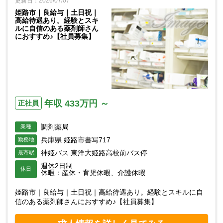
更新日：2026/07/07
姫路市｜良給与｜土日祝｜
高給待遇あり。経験とスキ
ルに自信のある薬剤師さん
におすすめ♪【社員募集】
年収 433万円 ～
正社員
調剤薬局
業種
兵庫県 姫路市書写717
勤務地
神姫バス 東洋大姫路高校前バス停
最寄駅
週休2日制
休日
休暇：産休・育児休暇、介護休暇
姫路市｜良給与｜土日祝｜高給待遇あり。経験とスキルに自
信のある薬剤師さんにおすすめ♪【社員募集】