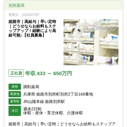
別所薬局
更新日：2026/07/07
姫路市｜高給与｜早い定時
｜どうせならお給料もステ
ップアップ！経験により高
給可能♪【社員募集】
年収 433 ～ 650万円
正社員
調剤薬局
業種
兵庫県 姫路市別所町別所2丁目168番地
勤務地
JR山陽本線 姫路別所駅
最寄駅
週休2日制
休日
休暇：産休・育児休暇、介護休暇
姫路市｜高給与｜早い定時｜どうせならお給料もステップア