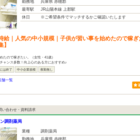
勤務地
兵庫県 赤穂郡
最寄駅
JR山陽本線 上郡駅
休日
※ご希望条件でマッチするかご確認いたします
時給｜人気の中小規模｜子供が習い事を始めたので稼ぎ
集】
めたので稼ぎたい。（女性・41歳）
チャンス多数！向上心のある方におすすめ♪
台には終了
中小企業規模
夜勤無し
店舗一覧
問い合わせ・資料請求
ン調剤薬局
業種
調剤薬局
勤務地
兵庫県 赤穂郡