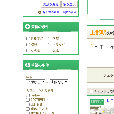
路線を変更
駅を選択
探し方の変更・選択の解除
業種の条件
上郡駅
の
調剤薬局
病院
2
併設
ドラッグ
件中
1～2
その他
派遣
希望の条件
年収
～
人気のこだわり条件
チェックして
高給与
600万円以上
レモ
調剤薬局
土日休み
週休2日以上
年間休日120日以上