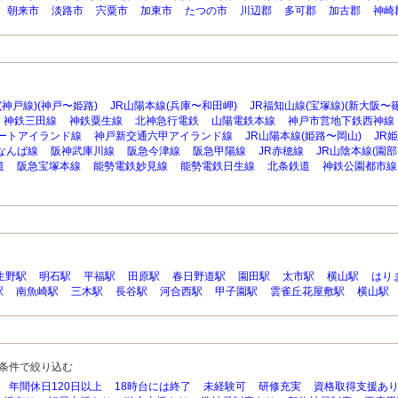
朝来市
淡路市
宍粟市
加東市
たつの市
川辺郡
多可郡
加古郡
神崎
(神戸線)(神戸〜姫路)
JR山陽本線(兵庫〜和田岬)
JR福知山線(宝塚線)(新大阪〜
神鉄三田線
神鉄粟生線
北神急行電鉄
山陽電鉄本線
神戸市営地下鉄西神線
ートアイランド線
神戸新交通六甲アイランド線
JR山陽本線(姫路〜岡山)
JR
なんば線
阪神武庫川線
阪急今津線
阪急甲陽線
JR赤穂線
JR山陰本線(園部
道
阪急宝塚本線
能勢電鉄妙見線
能勢電鉄日生線
北条鉄道
神鉄公園都市線
生野駅
明石駅
平福駅
田原駅
春日野道駅
園田駅
太市駅
横山駅
はり
駅
南魚崎駅
三木駅
長谷駅
河合西駅
甲子園駅
雲雀丘花屋敷駅
横山駅
条件で絞り込む
年間休日120日以上
18時台には終了
未経験可
研修充実
資格取得支援あ