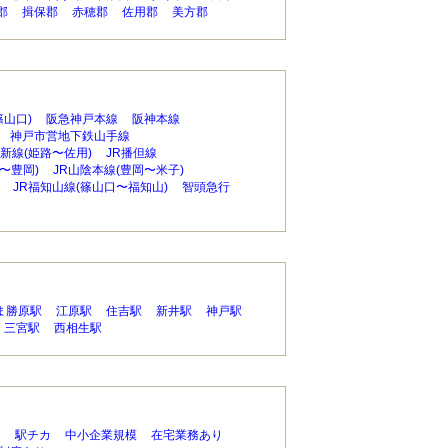
郡
揖保郡
赤穂郡
佐用郡
美方郡
篠山口)
阪急神戸本線
阪神本線
神戸市営地下鉄山手線
姫新線(姫路〜佐用)
JR播但線
〜豊岡)
JR山陰本線(豊岡〜米子)
JR福知山線(篠山口〜福知山)
智頭急行
ま勝原駅
江原駅
住吉駅
新井駅
神戸駅
三宮駅
西相生駅
り
駅チカ
中小企業規模
在宅業務あり