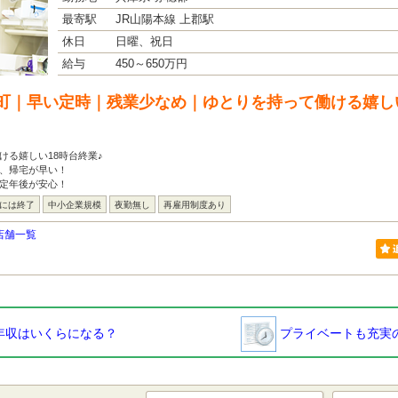
最寄駅
JR山陽本線 上郡駅
休日
日曜、祝日
給与
450～650万円
町｜早い定時｜残業少なめ｜ゆとりを持って働ける嬉しい
ける嬉しい18時台終業♪
で、帰宅が早い！
！定年後が安心！
台には終了
中小企業規模
夜勤無し
再雇用制度あり
店舗一覧
年収はいくらになる？
プライベートも充実の