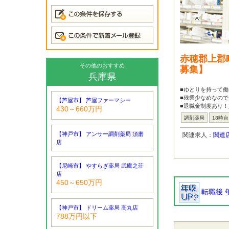
赤穂郡上郡
その他のおすすめ
募集】
兵庫県
■ゆとりを持って働
■残業少なめなの
【芦屋市】 芦屋ファーマシー
■退職金制度あり
430～660万円
調剤薬局
18時
【神戸市】 アンサー調剤薬局 須磨
関連求人：
関連
店
【尼崎市】 やすらぎ薬局 武庫之荘
店
450～650万円
転職後 
【神戸市】 ドリーム薬局 高丸店
788万円以下