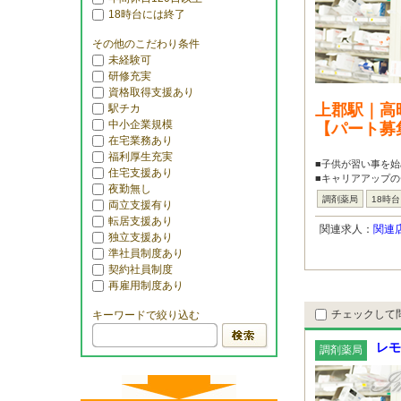
18時台には終了
その他のこだわり条件
未経験可
研修充実
資格取得支援あり
上郡駅｜高
駅チカ
中小企業規模
【パート募
在宅業務あり
福利厚生充実
■子供が習い事を始
住宅支援あり
■キャリアアップの
夜勤無し
調剤薬局
18時
両立支援有り
転居支援あり
関連求人：
関連
独立支援あり
準社員制度あり
契約社員制度
再雇用制度あり
チェックして
キーワードで絞り込む
レモ
調剤薬局