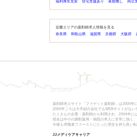
福利厚生充実
住宅支援あり
夜勤無し
両立
近畿エリアの薬剤師求人情報を見る
奈良県
和歌山県
滋賀県
京都府
大阪府
薬剤師求人サイト「ファゲット薬剤師」は2000
2000年ごろは大手紹介会社でもWEBサイトがな
たくさんの企業・薬剤師から利用され、2004年
現在は中小の調剤薬局・病院の求人に非常に強く、
今後も求職者ファーストにたった理念を持ち良い転
JJメディケアキャリア