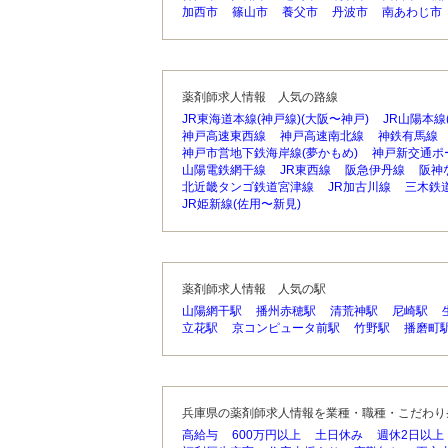
加西市
篠山市
養父市
丹波市
南あわじ市
薬剤師求人情報 人気の路線
JR東海道本線(神戸線)(大阪〜神戸)
JR山陽本線
神戸高速東西線
神戸高速南北線
神鉄有馬線
神戸市営地下鉄海岸線(夢かもめ)
神戸新交通ポ
山陽電鉄網干線
JR東西線
阪急伊丹線
阪神
北近畿タンゴ鉄道宮津線
JR加古川線
三木鉄
JR姫新線(佐用〜新見)
薬剤師求人情報 人気の駅
山陽網干駅
播州赤穂駅
清荒神駅
尼崎駅
立花駅
京コンピュータ前駅
竹野駅
播磨町
兵庫県の薬剤師求人情報を業種・職種・こだわり
高給与
600万円以上
土日休み
週休2日以上