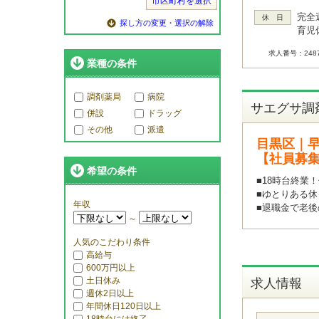
市区町村を選択
完全
休 日
探し方の変更・選択の解除
育児
求人番号：2487
業種の条件
調剤薬局
病院
サエグサ調
併設
ドラッグ
その他
派遣
目黒区｜早
【社員募
希望の条件
■18時台終業
■ゆとりある
年収
■退職金で老後
～
人気のこだわり条件
高給与
600万円以上
土日休み
求人情報
週休2日以上
年間休日120日以上