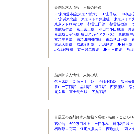
薬剤師求人情報 人気の路線
JR東海道本線(東京〜熱海)
JR山手線
JR横須
JR京浜東北線
東京メトロ銀座線
東京メトロ
東京メトロ南北線
都営三田線
都営新宿線
西武新宿線
京王京王線
小田急小田原線
東
京成成田空港線(成田スカイアクセス)
東武亀戸
京急空港線
東急田園都市線
東急世田谷線
東武大師線
京成金町線
北総鉄道
JR横浜線
JR武蔵野線
京王競馬場線
JR五日市線
西武
薬剤師求人情報 人気の駅
代々木駅
新宿三丁目駅
高幡不動駅
飯田橋
青山一丁目駅
品川駅
柴又駅
西荻窪駅
恋
尾久駅
富士見台駅
下丸子駅
目黒区の薬剤師求人情報を業種・職種・こだわり
高給与
600万円以上
土日休み
週休2日以上
福利厚生充実
住宅支援あり
夜勤無し
両立