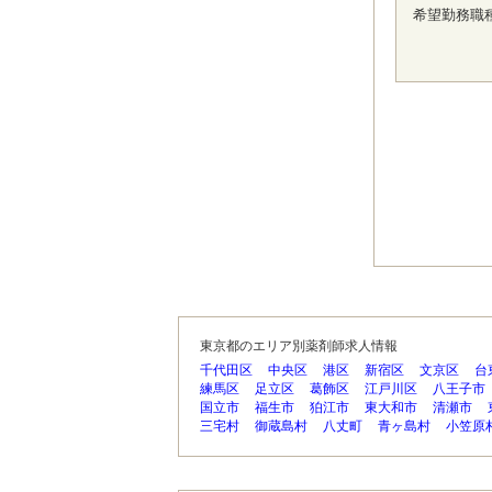
希望勤務職
東京都のエリア別薬剤師求人情報
千代田区
中央区
港区
新宿区
文京区
台
練馬区
足立区
葛飾区
江戸川区
八王子市
国立市
福生市
狛江市
東大和市
清瀬市
三宅村
御蔵島村
八丈町
青ヶ島村
小笠原