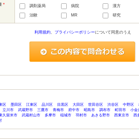
種
＊
調剤薬局
病院
漢方
治験
MR
研究
利用規約
、
プライバシーポリシー
について同意のうえ
東区
墨田区
江東区
品川区
目黒区
大田区
世田谷区
渋谷区
中野区
立川市
武蔵野市
三鷹市
青梅市
府中市
昭島市
調布市
町田市
小金
東久留米市
武蔵村山市
多摩市
稲城市
羽村市
あきる野市
西東京市
西
村