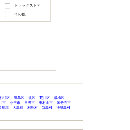
ドラッグストア
その他
杉並区
豊島区
北区
荒川区
板橋区
井市
小平市
日野市
東村山市
国分寺市
多摩郡
大島町
利島村
新島村
神津島村