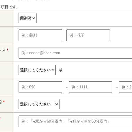
力項目です。
レス
＊
歳
-
-
態
＊
＊