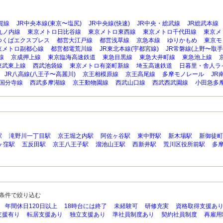
賀線
JR中央本線(東京〜塩尻)
JR中央線(快速)
JR中央・総武線
JR総武本線
丸ノ内線
東京メトロ日比谷線
東京メトロ東西線
東京メトロ千代田線
東京メ
つくばエクスプレス
都営大江戸線
都営浅草線
京急本線
ゆりかもめ
東京モ
京メトロ副都心線
都営都電荒川線
JR東北本線(宇都宮線)
JR常磐線(上野〜取手
線
京成押上線
東京臨海高速鉄道
東急目黒線
東急大井町線
東急池上線
東武東上線
西武池袋線
東京メトロ有楽町新線
埼玉高速鉄道
日暮里・舎人ラ
JR八高線(八王子〜高麗川)
京王相模原線
京王高尾線
多摩モノレール
JR
国分寺線
西武多摩湖線
京王動物園線
西武山口線
西武西武園線
小田急多
駅
滝野川一丁目駅
京王堀之内駅
阿佐ヶ谷駅
東中野駅
新木場駅
新御徒町
ヶ窪駅
五反田駅
京王八王子駅
溜池山王駅
西新井駅
荒川区役所前駅
多
条件で絞り込む
年間休日120日以上
18時台には終了
未経験可
研修充実
資格取得支援あ
支援有り
転居支援あり
独立支援あり
準社員制度あり
契約社員制度
再雇用