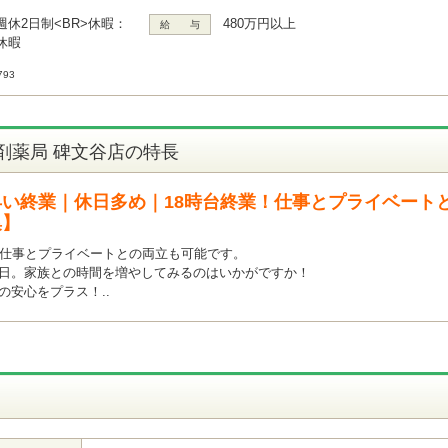
週休2日制<BR>休暇：
480万円以上
給 与
休暇
93
剤薬局 碑文谷店の特長
い終業｜休日多め｜18時台終業！仕事とプライベート
集】
！仕事とプライベートとの両立も可能です。
休日。家族との時間を増やしてみるのはいかがですか！
の安心をプラス！..