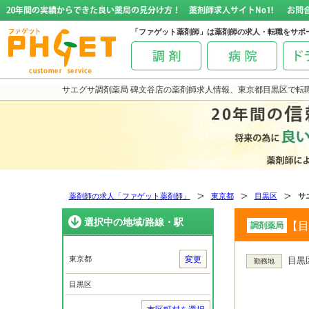
「ファゲット薬剤師」は薬剤師の求人・転職をサポ
サエグサ調剤薬局 碑文谷店の薬剤師求人情報、東京都目黒区で転
薬剤師の求人「ファゲット薬剤師」
東京都
目黒区
サ
選択中の地域/路線・駅
【目
調剤薬局
東京都
変更
目黒
勤務地
目黒区