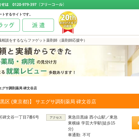
ートするサイトです。
職相談をするならファゲット薬剤師（薬剤師応援中）
エグサ調剤薬局 碑文谷店
黒区 (東京都)】 サエグサ調剤薬局 碑文谷店
区碑文谷一丁目7番6号
東急目黒線 西小山駅／東急
アクセス
東横線 学芸大学駅(徒歩15
分)
車通勤: 不可