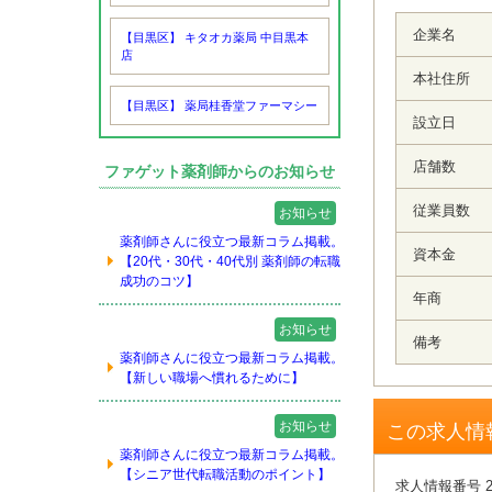
企業名
【目黒区】 キタオカ薬局 中目黒本
店
本社住所
【目黒区】 薬局桂香堂ファーマシー
設立日
店舗数
ファゲット薬剤師からのお知らせ
従業員数
お知らせ
薬剤師さんに役立つ最新コラム掲載。
資本金
【20代・30代・40代別 薬剤師の転職
成功のコツ】
年商
お知らせ
備考
薬剤師さんに役立つ最新コラム掲載。
【新しい職場へ慣れるために】
お知らせ
この求人情
薬剤師さんに役立つ最新コラム掲載。
【シニア世代転職活動のポイント】
求人情報番号 2