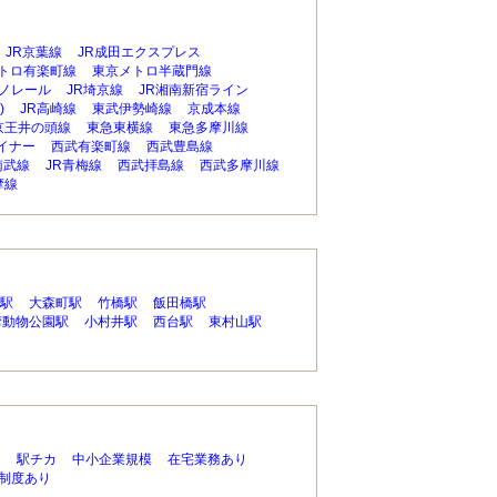
JR京葉線
JR成田エクスプレス
トロ有楽町線
東京メトロ半蔵門線
ノレール
JR埼京線
JR湘南新宿ライン
)
JR高崎線
東武伊勢崎線
京成本線
京王井の頭線
東急東横線
東急多摩川線
イナー
西武有楽町線
西武豊島線
南武線
JR青梅線
西武拝島線
西武多摩川線
摩線
駅
大森町駅
竹橋駅
飯田橋駅
摩動物公園駅
小村井駅
西台駅
東村山駅
り
駅チカ
中小企業規模
在宅業務あり
制度あり