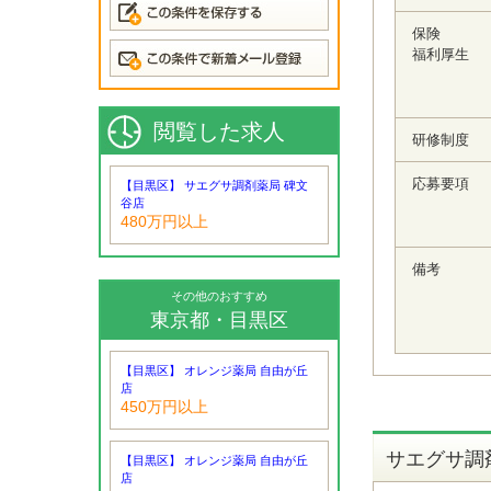
保険
福利厚生
閲覧した求人
研修制度
応募要項
【目黒区】 サエグサ調剤薬局 碑文
谷店
480万円以上
備考
その他のおすすめ
東京都・目黒区
【目黒区】 オレンジ薬局 自由が丘
店
450万円以上
サエグサ調
【目黒区】 オレンジ薬局 自由が丘
店