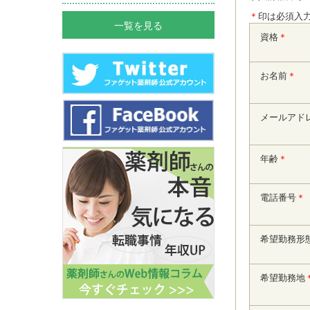
＊
印は必須入
一覧を見る
資格
＊
お名前
＊
メールアド
年齢
＊
電話番号
＊
希望勤務形
希望勤務地