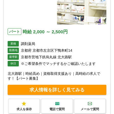
時給 2,000 ～ 2,500円
パート
調剤薬局
業種
京都府 京都市左京区下鴨本町14
勤務地
京都市営地下鉄烏丸線 北大路駅
最寄駅
※ご希望条件でマッチするかご確認いたします
休日
北大路駅｜時給高め｜資格取得支援あり｜高時給の求人で
す！【パート募集】
求人情報を詳しく見てみる
求人を保存
電話で質問
メールで質問