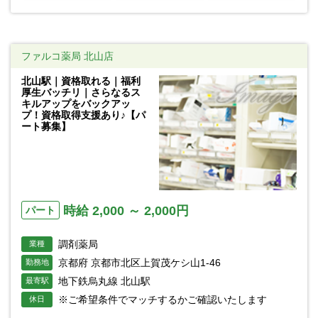
ファルコ薬局 北山店
北山駅｜資格取れる｜福利
厚生バッチリ｜さらなるス
キルアップをバックアッ
プ！資格取得支援あり♪【パ
ート募集】
時給 2,000 ～ 2,000円
パート
調剤薬局
業種
京都府 京都市北区上賀茂ケシ山1-46
勤務地
地下鉄烏丸線 北山駅
最寄駅
※ご希望条件でマッチするかご確認いたします
休日