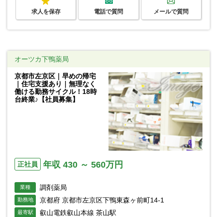
求人を保存
電話で質問
メールで質問
オーツカ下鴨薬局
京都市左京区｜早めの帰宅
｜住宅支援あり｜無理なく
働ける勤務サイクル！18時
台終業♪【社員募集】
年収 430 ～ 560万円
正社員
調剤薬局
業種
京都府 京都市左京区下鴨東森ヶ前町14-1
勤務地
叡山電鉄叡山本線 茶山駅
最寄駅