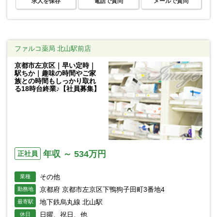
求人を保存
電話で質問
メールで質問
ファルコ薬局 北山駅前店
京都市左京区｜早い定時｜
駅ちか｜趣味の時間やご家
族との時間もしっかり取れ
る18時台終業♪【社員募集】
年収 ～ 534万円
正社員
その他
業種
京都府 京都市左京区下鴨狗子田町3番地4
勤務地
地下鉄烏丸線 北山駅
最寄駅
日曜、祝日、他
休日