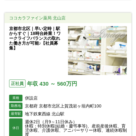
ココカラファイン薬局 北山店
京都市北区｜早い定時｜駅
からすぐ｜18時台終業！ワ
ークライフバランスの取れ
た働き方が可能♪【社員募
集】
年収 430 ～ 560万円
正社員
併設店
業種
京都府 京都市北区上賀茂岩ヶ垣内町100
勤務地
地下鉄東西線 北山駅
最寄駅
週休2日（月9～11日休み）
休暇：特別休暇(結婚・慶弔事等)、産前産後休暇、育
休日
児休暇、介護休暇、アニバーサリー休暇、連続休暇制
度