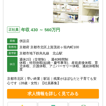
年収 430 ～ 560万円
正社員
併設店
業種
京都府 京都市北区上賀茂岩ヶ垣内町100
勤務地
京都市地下鉄烏丸線 北山駅
最寄駅
週休2日（交替制）、週40時間制
休暇：特別休暇(結婚・慶弔事等)、産前産後休暇、育
休日
児休暇、介護休暇、アニバーサリー休暇、連続休暇制
度
京都市北区｜早い終業｜駅近｜残業がほぼなだと子育ても安
心です（28歳・女性）【社員募集】
求人情報を詳しく見てみる