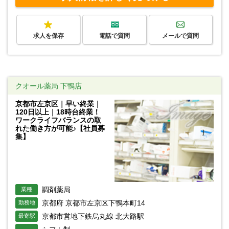
求人を保存
電話で質問
メールで質問
クオール薬局 下鴨店
京都市左京区｜早い終業｜
120日以上｜18時台終業！
ワークライフバランスの取
れた働き方が可能♪【社員募
集】
調剤薬局
業種
京都府 京都市左京区下鴨本町14
勤務地
京都市営地下鉄烏丸線 北大路駅
最寄駅