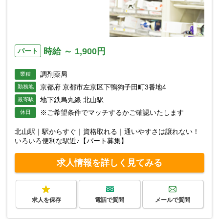
時給 ～ 1,900円
パート
調剤薬局
業種
京都府 京都市左京区下鴨狗子田町3番地4
勤務地
地下鉄烏丸線 北山駅
最寄駅
※ご希望条件でマッチするかご確認いたします
休日
北山駅｜駅からすぐ｜資格取れる｜通いやすさは譲れない！
いろいろ便利な駅近♪【パート募集】
求人情報を詳しく見てみる
求人を保存
電話で質問
メールで質問