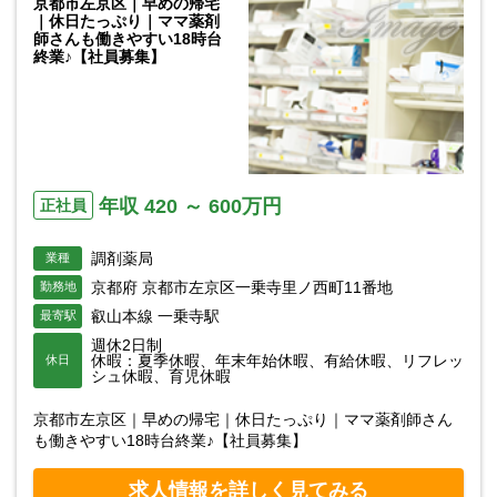
京都市左京区｜早めの帰宅
｜休日たっぷり｜ママ薬剤
師さんも働きやすい18時台
終業♪【社員募集】
年収 420 ～ 600万円
正社員
調剤薬局
業種
京都府 京都市左京区一乗寺里ノ西町11番地
勤務地
叡山本線 一乗寺駅
最寄駅
週休2日制
休暇：夏季休暇、年末年始休暇、有給休暇、リフレッ
休日
シュ休暇、育児休暇
京都市左京区｜早めの帰宅｜休日たっぷり｜ママ薬剤師さん
も働きやすい18時台終業♪【社員募集】
求人情報を詳しく見てみる