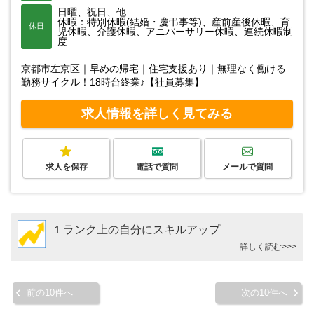
日曜、祝日、他
休暇：特別休暇(結婚・慶弔事等)、産前産後休暇、育
休日
児休暇、介護休暇、アニバーサリー休暇、連続休暇制
度
京都市左京区｜早めの帰宅｜住宅支援あり｜無理なく働ける
勤務サイクル！18時台終業♪【社員募集】
求人情報を詳しく見てみる
求人を保存
電話で質問
メールで質問
１ランク上の自分にスキルアップ
詳しく読む>>>
前の10件へ
次の10件へ