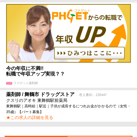
今の年収に不満!!
転職で年収アップ実現？？
ファゲット薬剤師
注目
薬剤師 / 舞鶴市 ドラッグストア
求人番ID：235447
クスリのアオキ 東舞鶴駅前薬局
東舞鶴駅｜高時給｜駅近｜子供が成長するにつれお金がかかるので（女性・
35歳）【パート募集】
★この求人の詳細を見る