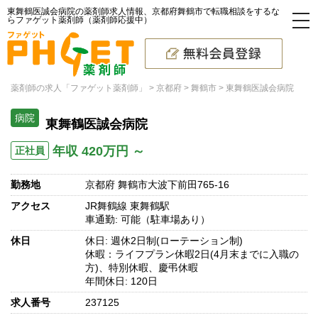
東舞鶴医誠会病院の薬剤師求人情報、京都府舞鶴市で転職相談をするな
らファゲット薬剤師（薬剤師応援中）
薬剤師の求人「ファゲット薬剤師」
京都府
舞鶴市
東舞鶴医誠会病院
病院
東舞鶴医誠会病院
年収 420万円 ～
正社員
勤務地
京都府 舞鶴市大波下前田765-16
アクセス
JR舞鶴線 東舞鶴駅
車通勤: 可能（駐車場あり）
休日
休日: 週休2日制(ローテーション制)
休暇：ライフプラン休暇2日(4月末までに入職の
方)、特別休暇、慶弔休暇
年間休日: 120日
求人番号
237125