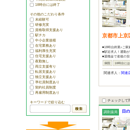
18時台には終了
その他のこだわり条件
未経験可
研修充実
資格取得支援あり
京都市上京
駅チカ
中小企業規模
在宅業務あり
■18時台終業♪ご
福利厚生充実
■駅近求人！通勤が
住宅支援あり
■退職金で老後の
夜勤無し
病院
18時台に
両立支援有り
転居支援あり
関連求人：
関連
独立支援あり
準社員制度あり
契約社員制度
再雇用制度あり
チェックして
キーワードで絞り込む
日の
調剤薬局