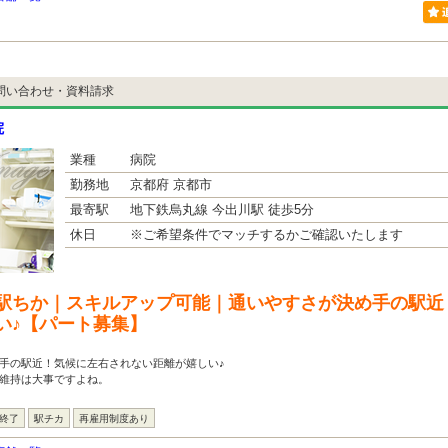
問い合わせ・資料請求
院
業種
病院
勤務地
京都府 京都市
最寄駅
地下鉄烏丸線 今出川駅 徒歩5分
休日
※ご希望条件でマッチするかご確認いたします
駅ちか｜スキルアップ可能｜通いやすさが決め手の駅近
い♪【パート募集】
手の駅近！気候に左右されない距離が嬉しい♪
ル維持は大事ですよね。
は終了
駅チカ
再雇用制度あり