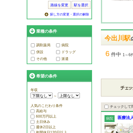
路線を変更
駅を選択
探し方の変更・選択の解除
業種の条件
今出川駅
調剤薬局
病院
6
併設
ドラッグ
件中
1～6
その他
派遣
希望の条件
年収
～
人気のこだわり条件
チェックして
高給与
600万円以上
医療法人
病院
土日休み
週休2日以上
年間休日120日以上