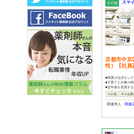
スマイ
その他
京都市中京
性）【社員
■残業がほぼなしだ
■子育てと仕事の
■定年後を意識する
その他
中小企業
関連求人：
関連