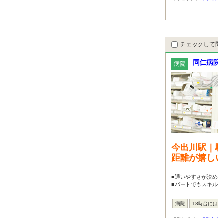
チェックして
同仁病
病院
今出川駅｜
距離が嬉し
■通いやすさが決め
■パートでもスキ
..
病院
18時台に