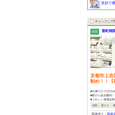
笑顔で働
チェックして
室町病
病院
京都市上京
勧め！！【
■仕事だけで1日を
■駅から徒歩圏内！
■うれしい退職金制
病院
駅チカ
関連求人：
関連