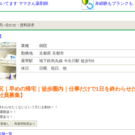
いてます ママさん薬剤師
未経験もブランクも
問い合わせ・資料請求
院
業種
病院
勤務地
京都府 京都市
最寄駅
地下鉄烏丸線 今出川駅 徒歩5分
休日
日曜、祝日、他
区｜早めの帰宅｜徒歩圏内｜仕事だけで1日を終わらせ
社員募集】
終わらせたくないという方にお勧め！！
通勤楽々！
度あり！..
夜勤無し
再雇用制度あり
店舗一覧