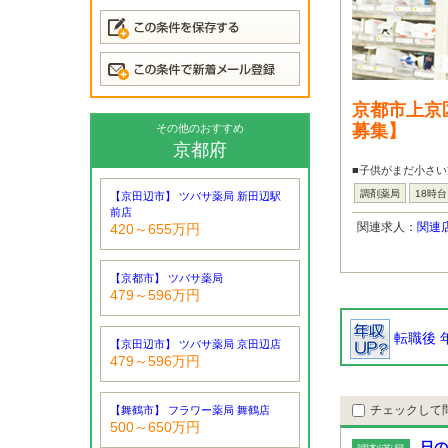
京都市上京
募集】
その他のおすすめ
京都府
■子供がまだ小さ
調剤薬局
18時
【京田辺市】 ツバサ薬局 新田辺駅
前店
関連求人：
関連
420～655万円
【京都市】 ツバサ薬局
479～596万円
転職後 
【京田辺市】 ツバサ薬局 京田辺店
479～596万円
チェックして
【舞鶴市】 フラワー薬局 舞鶴店
500～650万円
日の