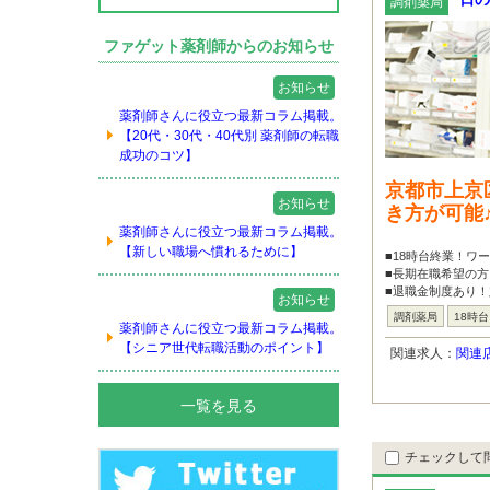
調剤薬局
ファゲット薬剤師からのお知らせ
お知らせ
薬剤師さんに役立つ最新コラム掲載。
【20代・30代・40代別 薬剤師の転職
成功のコツ】
京都市上京
お知らせ
き方が可能
薬剤師さんに役立つ最新コラム掲載。
【新しい職場へ慣れるために】
■18時台終業！ワ
■長期在職希望の
■退職金制度あり
お知らせ
調剤薬局
18時
薬剤師さんに役立つ最新コラム掲載。
【シニア世代転職活動のポイント】
関連求人：
関連
一覧を見る
チェックして