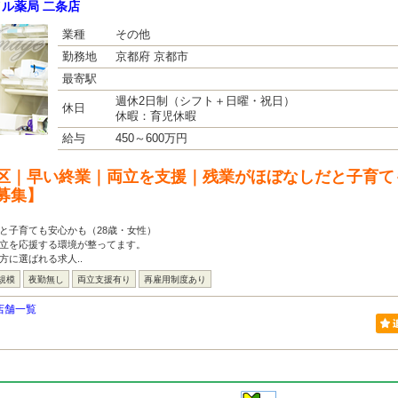
ル薬局 二条店
業種
その他
勤務地
京都府 京都市
最寄駅
週休2日制（シフト＋日曜・祝日）
休日
休暇：育児休暇
給与
450～600万円
区｜早い終業｜両立を支援｜残業がほぼなしだと子育て
募集】
と子育ても安心かも（28歳・女性）
両立を応援する環境が整ってます。
方に選ばれる求人..
規模
夜勤無し
両立支援有り
再雇用制度あり
店舗一覧