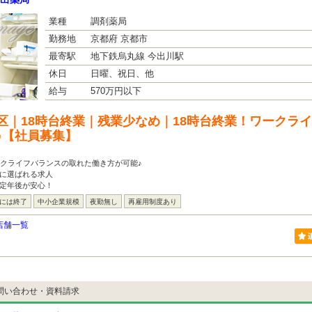
業種
調剤薬局
勤務地
京都府 京都市
最寄駅
地下鉄烏丸線 今出川駅
休日
日曜、祝日、他
給与
570万円以下
区｜18時台終業｜残業少なめ｜18時台終業！ワークラ
♪【社員募集】
ークライフバランスの取れた働き方が可能♪
方に選ばれる求人
！定年後が安心！
台には終了
中小企業規模
夜勤無し
再雇用制度あり
店舗一覧
問い合わせ・資料請求