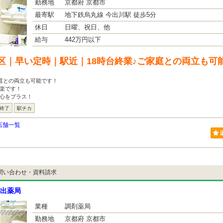
勤務地
京都府 京都市
最寄駅
地下鉄烏丸線 今出川駅 徒歩5分
休日
日曜、祝日、他
給与
442万円以下
区｜早い定時｜駅近｜18時台終業♪ご家庭との両立も可
家庭との両立も可能です！
楽です！
安心をプラス！
は終了
駅チカ
店舗一覧
問い合わせ・資料請求
出薬局
業種
調剤薬局
勤務地
京都府 京都市