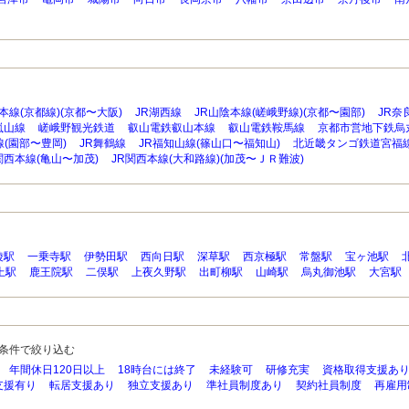
本線(京都線)(京都〜大阪)
JR湖西線
JR山陰本線(嵯峨野線)(京都〜園部)
JR奈
嵐山線
嵯峨野観光鉄道
叡山電鉄叡山本線
叡山電鉄鞍馬線
京都市営地下鉄烏
線(園部〜豊岡)
JR舞鶴線
JR福知山線(篠山口〜福知山)
北近畿タンゴ鉄道宮福
関西本線(亀山〜加茂)
JR関西本線(大和路線)(加茂〜ＪＲ難波)
陵駅
一乗寺駅
伊勢田駅
西向日駅
深草駅
西京極駅
常盤駅
宝ヶ池駅
上駅
鹿王院駅
二俣駅
上夜久野駅
出町柳駅
山崎駅
烏丸御池駅
大宮駅
条件で絞り込む
年間休日120日以上
18時台には終了
未経験可
研修充実
資格取得支援あ
支援有り
転居支援あり
独立支援あり
準社員制度あり
契約社員制度
再雇用